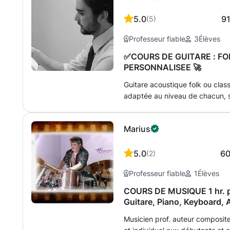
5.0
9
(
5
)
Professeur fiable
3
Élèves
✅COURS DE GUITARE : FO
PERSONNALISEE 🚀
Guitare acoustique folk ou clas
adaptée au niveau de chacun, se
Par exemple, pour les débutant
coordination et correction de l
Marius
accords de base, thèmes simple
tablatures (...). Pour les inter
construction des accords, écrit
5.0
6
(
2
)
l’harmonie (...). Selon vos obje
Professeur fiable
1
Élèves
souhaiter, à jouer 60 à 80% des
cours, qui font souvent appel
COURS DE MUSIQUE 1 hr. par
techniques. Les objectifs prenn
Guitare, Piano, Keyboard, 
-Etude des divers techniques de
Flûte à bec, Chant
Musicien prof. auteur composit
musiques de votre choix, du ryt