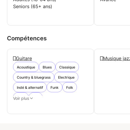
Seniors (65+ ans)
Compétences
Guitare
Musique jaz
Acoustique
Blues
Classique
Country & bluegrass
Electrique
Indé & alternatif
Funk
Folk
Jazz
Pop
Voir plus
Raï & musiques orientales
Reggae & dub
Rock