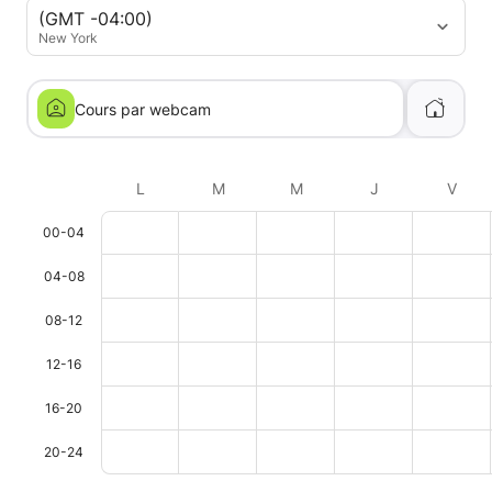
(GMT -04:00)
New York
Cours par webcam
L
M
M
J
V
00-04
04-08
08-12
12-16
16-20
20-24