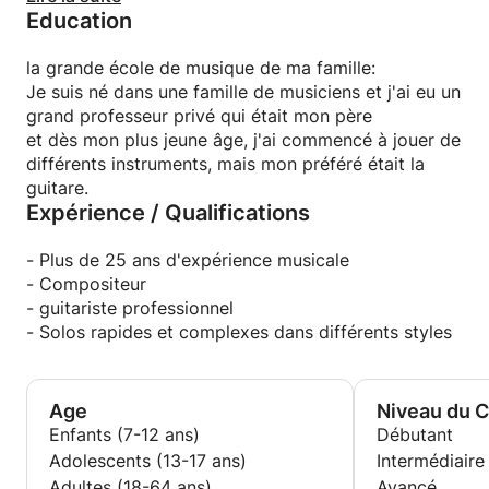
Education
Lucia, John Mclaughlin, etc.), la liste est trop longue.
Une fois, j’enseignais à un de mes amis et j’ai
la grande école de musique de ma famille:
découvert que c’était quelque chose que j’aime et
Je suis né dans une famille de musiciens et j'ai eu un
qui me passionne et que je peux passer des heures
grand professeur privé qui était mon père
et des heures à enseigner et à enseigner la guitare.
et dès mon plus jeune âge, j'ai commencé à jouer de
différents instruments, mais mon préféré était la
guitare.
Expérience / Qualifications
- Plus de 25 ans d'expérience musicale
- Compositeur
- guitariste professionnel
- Solos rapides et complexes dans différents styles
Age
Niveau du 
Enfants (7-12 ans)
Débutant
Adolescents (13-17 ans)
Intermédiaire
Adultes (18-64 ans)
Avancé