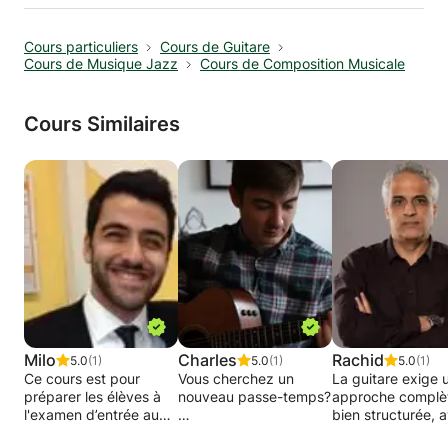
Cours particuliers
Cours de Guitare
Cours de Musique Jazz
Cours de Composition Musicale
Cours Similaires
Milo
Charles
Rachid
5.0
(1)
5.0
(1)
5.0
(1)
Ce cours est pour
Vous cherchez un
La guitare exige 
préparer les élèves à
nouveau passe-temps?
approche complèt
l'examen d’entrée au
bien structurée, 
conservatoire. Vous
Peut-être que vous
une bonne