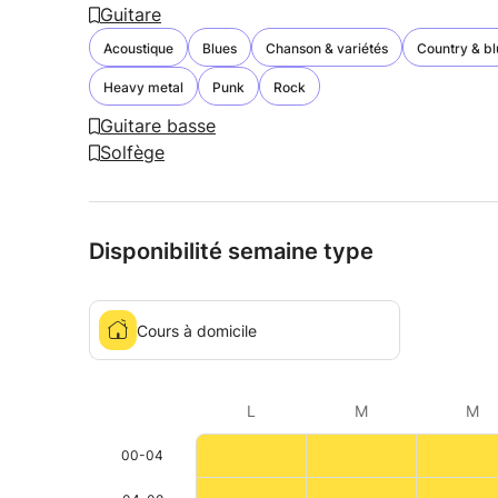
Guitare
Acoustique
Blues
Chanson & variétés
Country & b
Heavy metal
Punk
Rock
Guitare basse
Solfège
Disponibilité semaine type
Cours à domicile
L
M
M
00-04