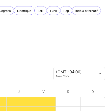
luegrass
Electrique
Folk
Funk
Pop
Indé & alternatif
(GMT -04:00)
New York
J
V
S
D