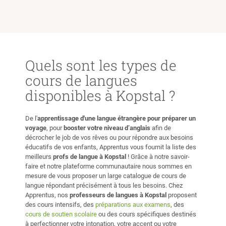
avancer
Chaque programme est soigneusement conçu en fonction
de, et
de vos objectifs, intérêts et préférences d’apprentissage.
 motive
J’enseigne en ligne depuis le Japon avec un emploi du
mon
temps très flexible, et je serai ravie d’adapter les cours à
vos disponibilités tout en vous guidant vers des progrès
Quels sont les types de
solides et mesurables.
cours de langues
disponibles à Kopstal ?
De l'
apprentissage d'une langue étrangère pour préparer un
voyage
, pour
booster votre niveau d’anglais
afin de
décrocher le job de vos rêves ou pour répondre aux besoins
éducatifs de vos enfants, Apprentus vous fournit la liste des
meilleurs
profs de langue à Kopstal
! Grâce à notre savoir-
faire et notre plateforme communautaire nous sommes en
mesure de vous proposer un large catalogue de cours de
langue répondant précisément à tous les besoins. Chez
Apprentus, nos
professeurs de langues à Kopstal
proposent
des cours intensifs, des
préparations aux examens
, des
cours de soutien scolaire
ou des cours spécifiques destinés
à perfectionner votre intonation, votre accent ou votre