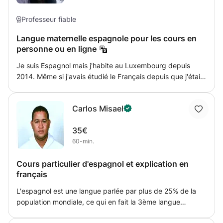
Professeur fiable
Langue maternelle espagnole pour les cours en
personne ou en ligne
Je suis Espagnol mais j'habite au Luxembourg depuis
2014. Même si j'avais étudié le Français depuis que j'étais
petit, c'est en arrivant dans un environnement
complètement francophone que mes compétences en
Carlos Misael
Français se sont développées plus rapidement, et elles
continuent de s'épanouir jour après jour. Pour cela, je veux
35€
partager cette expérience avec vous et je vous invite à
60-min.
tenter ma méthode fondée sur la récréation des situations
de la vie quotidienne que j’ai vécu moi-même. Fondée sur
Cours particulier d'espagnol et explication en
les besoins des élèves, avec ma méthode vous êtes le
français
maître de vos cours dans le but de couvrir au maximum
vos besoins de formation dans la plus grande flexibilité.
L'espagnol est une langue parlée par plus de 25% de la
Disponible toute la journée, de 9.00 à 21.00 heures aussi
population mondiale, ce qui en fait la 3ème langue
pour des cours online comme pour me déplacer chez
mondiale et la 1ère pour sa culture, il existe plus de 26
vous. Adapté aux besoins de formation des étudiants