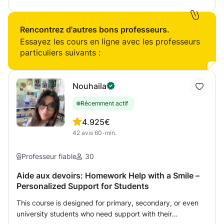
particuliers de français et d’aide aux devoirs pour les
élèves de primaire et étudiants du lycée. Pour plus de
renseignements, n'hésitez pas à m'écrire un petit
Rencontrez d'autres bons professeurs.
message.
Essayez les cours en ligne avec les professeurs
particuliers suivants :
Nouhaila
Récemment actif
4.9
25€
42
avis
60-min.
Professeur fiable
30
Aide aux devoirs: Homework Help with a Smile –
Personalized Support for Students
This course is designed for primary, secondary, or even
university students who need support with their