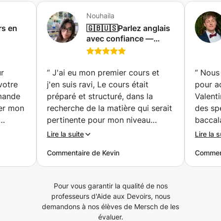
objectifs (TOPIK, conversation, voyage, culture, loisirs). ✔
Nouhaila
Explications simples et structurées ✔ Matériel inclus. ✔
rs en
🇬🇧🇺🇸Parlez anglais
Environnement convivial et motivant. ✔ Surveillance et
avec confiance —
retour d'information continus. 💻 Modalité Cours en ligne
e
Voyages | Affaires |
ou en personne. ⭐ Idéal pour vous si vous souhaitez :
s)
Examens |
Repartez de zéro sans stress. Améliorez votre expression
Conversation 📚🗣️🤑✈️
ur
“
J'ai eu mon premier cours et
“
Nous 
orale et votre compréhension réelle. Préparez-vous pour
(Charleroi)
votre
j'en suis ravi, Le cours était
pour a
TOPIKE I Comprendre la culture coréenne en plus de la
emande
préparé et structuré, dans la
Valent
langue. 📩 Contactez-moi et nous élaborerons ensemble
uer mon
recherche de la matière qui serait
des sp
votre programme d'apprentissage personnalisé.
Apprendre le coréen peut être amusant, efficace et
pertinente pour mon niveau
baccala
motivant !
on
actuel, et s'est déroulé à un
compéte
Lire la suite
Lire la s
rythme soutenu, la professeure
tout au
Commentaire de Kevin
Comment
en
est bien là pour enseigner et s'y
pédago
vres
attèle avec professionnalisme.
s’adap
tions.
J'ai constaté avec évidence que
Valenti
Pour vous garantir la qualité de nos
iller
l'on peut bien apprendre et
a énor
professeurs d'Aide aux Devoirs, nous
s
progresser avec elle. Autre chose
et a fa
demandons à nos élèves de Mersch de les
 a
importante, Nouhaila donne cours
sur le 
évaluer.