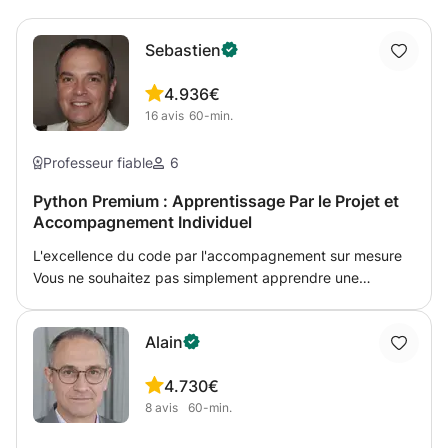
Sebastien
4.9
36€
16
avis
60-min.
Professeur fiable
6
Python Premium : Apprentissage Par le Projet et
Accompagnement Individuel
L'excellence du code par l'accompagnement sur mesure
Vous ne souhaitez pas simplement apprendre une
syntaxe, mais acquérir une véritable expertise en
développement. Que vous fassiez vos premiers pas en
Alain
programmation ou que vous cherchiez à consolider des
bases existantes, ce programme d’accompagnement
4.7
30€
individuel est conçu pour transformer votre potentiel en
8
avis
60-min.
compétences professionnelles. Ma méthode repose sur
une immersion totale : vous ne subissez pas la théorie,