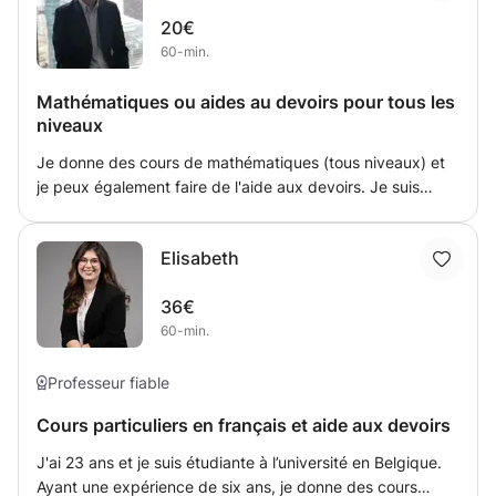
vos compétences en conversation? Pendant les leçons,
20€
vous aurez l'occasion d'apprendre et de développer des
60-min.
compétences pour parler, écouter, lire et écrire. Les cours
couvrent tous les niveaux, du BASIC au ADVANCED et
Mathématiques ou aides au devoirs pour tous les
sont personnalisés, planifiés en fonction des ambitions de
niveaux
chaque étudiant. Vous possédez votre propre entreprise
et souhaitez une meilleure approche de vos clients
Je donne des cours de mathématiques (tous niveaux) et
étrangers? Des services de traduction sont également
je peux également faire de l'aide aux devoirs. Je suis
disponibles.
aussi motivé que pédagogue et serais très impliqué dans
la quête de réussite de l'élève que je suivrais. Je me
Elisabeth
recevoir l'élève à mon domicile ou me déplacer.
36€
60-min.
Professeur fiable
Cours particuliers en français et aide aux devoirs
J'ai 23 ans et je suis étudiante à l’université en Belgique.
Ayant une expérience de six ans, je donne des cours