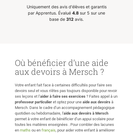
t to
avec sympathie et attention, il est
en elle
Uniquement des avis d'élèves et garantis
mainly
très agréable d'apprendre avec
que n
par Apprentus.
Évalué
4.8
sur 5 sur une
elle, ces cours ne dégagent aucun
viveme
base de
312
avis.
stress. Le fait de pouvoir avancer
ject,
sérieusement dans mon étude, et
dans la bonne humeur, me motive
rning
et me donne hâte d'avoir mon
to
prochain cours.
”
in
Où bénéficier d’une aide
gets.
aux devoirs à Mersch ?
善的教
以準備好
Votre enfant fait face à certaines difficultés pour faire ses
師做討論
devoirs seul et vous n'êtes pas toujours disponible pour revoir
ses leçons et l’
aider à faire ses exercices
? Faites appel à un
professeur particulier
et optez pour une
aide aux devoirs
à
Mersch. Dans le cadre d’un accompagnement pédagogique
quotidien ou hebdomadaire, l'
aide aux devoirs
à Mersch
permet à votre enfant de bénéficier d’un appui scolaire pour
toutes les matières enseignées . Pour combler des lacunes
en
maths
ou en
français
, pour aider votre enfant à améliorer