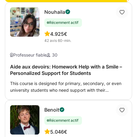
Nouhaila
Récemment actif
4.9
25€
42
avis
60-min.
Professeur fiable
30
Aide aux devoirs: Homework Help with a Smile –
Personalized Support for Students
This course is designed for primary, secondary, or even
university students who need support with their
homework, want to better understand their lessons, or
prepare for exams. I offer personalized guidance in a
Benoit
friendly and supportive environment to help students:
Understand instructions and complete exercises Review
Récemment actif
and reinforce difficult concepts Develop effective study
habits Build confidence and become more independent
5.0
46€