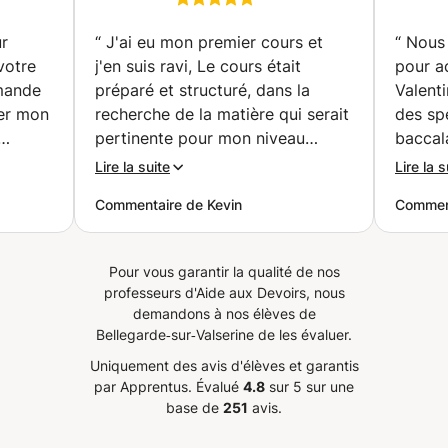
s)
Examens |
orale et votre compréhension réelle. Préparez-vous pour
Conversation 📚🗣️🤑✈️
ur
“
J'ai eu mon premier cours et
“
Nous 
TOPIKE I Comprendre la culture coréenne en plus de la
(Charleroi)
votre
langue. 📩 Contactez-moi et nous élaborerons ensemble
j'en suis ravi, Le cours était
pour a
votre programme d'apprentissage personnalisé.
emande
préparé et structuré, dans la
Valent
Apprendre le coréen peut être amusant, efficace et
uer mon
recherche de la matière qui serait
des sp
motivant !
pertinente pour mon niveau
baccala
on
actuel, et s'est déroulé à un
compéte
Lire la suite
Lire la s
rythme soutenu, la professeure
tout au
Commentaire de Kevin
Comment
en
est bien là pour enseigner et s'y
pédago
vres
attèle avec professionnalisme.
s’adap
tions.
J'ai constaté avec évidence que
Valenti
Pour vous garantir la qualité de nos
iller
l'on peut bien apprendre et
a énor
professeurs d'Aide aux Devoirs, nous
s
progresser avec elle. Autre chose
et a fa
demandons à nos élèves de
 a
importante, Nouhaila donne cours
sur le 
Bellegarde‑sur‑Valserine de les évaluer.
t to
avec sympathie et attention, il est
en elle
Uniquement des avis d'élèves et garantis
mainly
très agréable d'apprendre avec
que n
par Apprentus.
Évalué
4.8
sur 5 sur une
elle, ces cours ne dégagent aucun
viveme
base de
251
avis.
stress. Le fait de pouvoir avancer