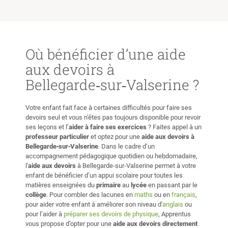
ject,
sérieusement dans mon étude, et
dans la bonne humeur, me motive
rning
et me donne hâte d'avoir mon
to
prochain cours.
”
in
Où bénéficier d’une aide
gets.
aux devoirs à
善的教
Bellegarde‑sur‑Valserine ?
以準備好
師做討論
Votre enfant fait face à certaines difficultés pour faire ses
devoirs seul et vous n'êtes pas toujours disponible pour revoir
ses leçons et l’
aider à faire ses exercices
? Faites appel à un
professeur particulier
et optez pour une
aide aux devoirs à
Bellegarde‑sur‑Valserine
. Dans le cadre d’un
accompagnement pédagogique quotidien ou hebdomadaire,
l'
aide aux devoirs
à Bellegarde‑sur‑Valserine permet à votre
enfant de bénéficier d’un appui scolaire pour toutes les
matières enseignées du
primaire
au
lycée
en passant par le
collège
. Pour combler des lacunes en
maths
ou en
français
,
pour aider votre enfant à améliorer son niveau d'
anglais
ou
pour l’aider à
préparer ses devoirs de physique
, Apprentus
vous propose d’opter pour une
aide aux devoirs directement