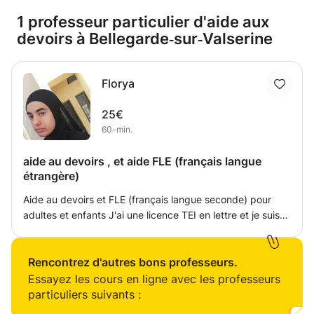
1 professeur particulier d'aide aux
devoirs à Bellegarde‑sur‑Valserine
Florya
25€
60-min.
aide au devoirs , et aide FLE (français langue
étrangère)
Aide au devoirs et FLE (français langue seconde) pour
adultes et enfants J'ai une licence TEI en lettre et je suis
actuellement en formation pour devenir formatrice de FLE
français langue seconde pour les adultes et enfants selon
le besoin.
Rencontrez d'autres bons professeurs.
Essayez les cours en ligne avec les professeurs
particuliers suivants :