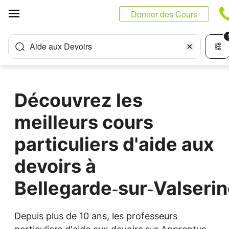
Panneau de gestion des cookies
Donner des Cours
Aide aux Devoirs
Découvrez les
meilleurs cours
particuliers d'aide aux
devoirs à
Bellegarde‑sur‑Valseri
Depuis plus de 10 ans, les professeurs