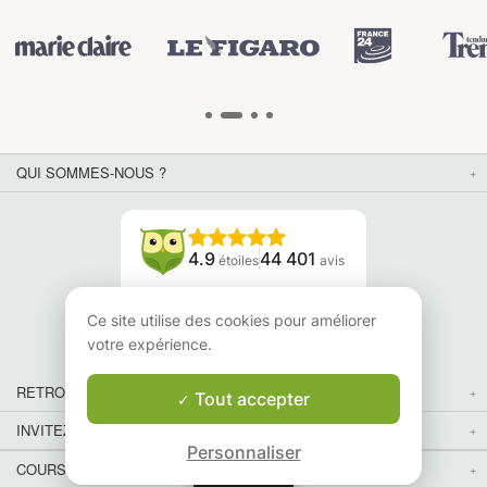
QUI SOMMES-NOUS ?
4.9
44 401
étoiles
avis
Lisez nos avis
Ce site utilise des cookies pour améliorer
votre expérience.
RETROUVEZ-NOUS
Tout accepter
INVITEZ VOS AMIS
Personnaliser
COURS PARTICULIERS DANS VOTRE PAYS :
Carte
Carte