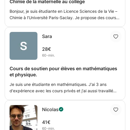
curiosité pour le monde fascinant des sciences
Chimie de la maternelle au collège
biomédicales.
Bonjour, je suis étudiante en Licence Sciences de la Vie –
Chimie à l’Université Paris-Saclay. Je propose des cours
d'SVT, de chimie et de maths adaptés aux élèves de la
maternelle au collège afin de les accompagner dans la
Sara
compréhension des notions scientifiques et dans leur
progression. Mon objectif est de rendre la svt, la chimie et
28€
les maths plus accessible grâce à des explications claires,
60-min.
une méthode adaptée et un accompagnement
personnalisé.
Cours de soutien pour élèves en mathématiques
et physique.
Je suis une étudiante en mathématiques. J'ai 3 ans
d'expérience avec les cours privés et j'ai aussi travaillé
dans les écoles privés comme professeur en enseignant à
des élèves de 12 à 18 ans école primaire et lycée
Nicolas
(classique/générale/européen/International/modulaire). Je
peux enseigner en français. Je donne mes cours via
41€
webcam où à mon bureau. les déplacements sont
60-min.
possibles.