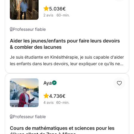
5.0
36€
2
avis
60-min.
Professeur fiable
Aider les jeunes/enfants pour faire leurs devoirs
& combler des lacunes
Je suis étudiante en Kinésithérapie, je suis capable d'aider
les enfants dans leurs devoirs, leur expliquer ce qu'ils ne
comprennent pas et les accompagner. Mes matières de
prédilections sont les sciences et les maths mais
Aya
également toutes les autres matières ne sont pas un
soucis pour moi. J'ai le contact facile et agréable avec les
4.7
36€
enfants.
4
avis
60-min.
Professeur fiable
Cours de mathématiques et sciences pour les