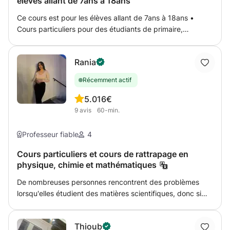
élèves allant de 7ans à 18ans
Ce cours est pour les élèves allant de 7ans à 18ans •
Cours particuliers pour des étudiants de primaire,
secondaire et bacheliers • Formation des étudiants aux
méthodologies de travail pour apprendre à travailler plus
Rania
efficacement tout en excellent • Soutiens scolaire et
préparation aux examens de baccalauréat
Récemment actif
5.0
16€
9
avis
60-min.
Professeur fiable
4
Cours particuliers et cours de rattrapage en
physique, chimie et mathématiques
De nombreuses personnes rencontrent des problèmes
lorsqu'elles étudient des matières scientifiques, donc si
vous en faites partie et avez besoin d'une petite ou d'une
grande aide, je suis là pour vous aider à faire face à tout
Thioub
obstacle que vous pourriez rencontrer dans ce domaine.