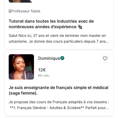
Professeur fiable
Tutorat dans toutes les industries avec de
nombreuses années d'expérience
Salut Nico ici, 27 ans et vient de terminer mon master en
urbanisme. Je donne des cours particuliers depuis 7 ans.
Pendant ce temps, je me suis principalement occupé
d'une fille et avec elle, j'ai maîtrisé sa technique de lycée.
Dominique
Bien sûr, j'enseigne également du matériel scolaire
primaire, car j'ai également été professeur assistant
12€
régulier dans les écoles luxembourgeoises ces dernières
60-min.
années. Je transmets des connaissances dans les
matières suivantes: mathématiques, physique, chimie, bio,
Je suis enseignante de français simple et médical
allemand et français. Pourquoi cette gamme de sujets,
(sage femme).
pourrait-on se demander? Tout simplement, j'ai fréquenté
un lycée classique à l'époque et j'ai complété ma
Je propose des cours de Français adaptés à vos besoins :
formation scientifique. Même pendant mes études
**1. Français Général - Adultes & Scolaire** Parfait pour
universitaires, je suis resté connecté aux sciences
débuter, progresser ou préparer un examen. On travaille :
naturelles grâce à mon baccalauréat en géographie et ma