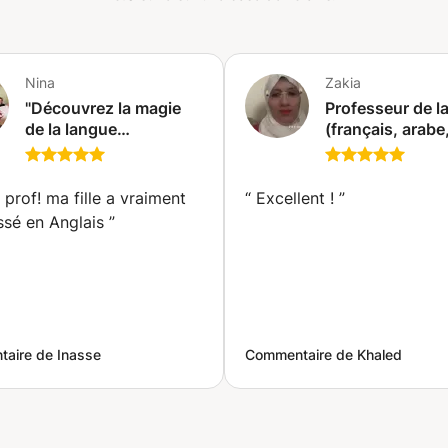
 worldwide 🌍💼✨
Nina
Zakia
"Découvrez la magie
Professeur de l
de la langue
(français, arabe
arabe✅Discover the
anglais) | Solid
magic of the Arabic
bases et
language, Learn Arabic
apprentissage e
 prof! ma fille a vraiment
“
Excellent !
”
online through
(Khobar)
ssé en Anglais
”
interactive and
engaging
aire de Inasse
Commentaire de Khaled