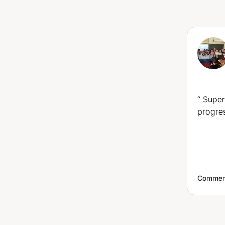
my qualification is recognized
“
Super
progre
Comment