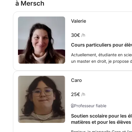
à Mersch
Valerie
30€
/h
Cours particuliers pour él
Actuellement, étudiante en scie
un master en droit, je propose d
matières de l'enseignement pri
je propose des cours ludiques 
Caro
me déplace à votre domicile ou 
25€
/h
Professeur fiable
Soutien scolaire pour les é
matières et pour les élève
Bonjour, je m'appelle Caro et j'