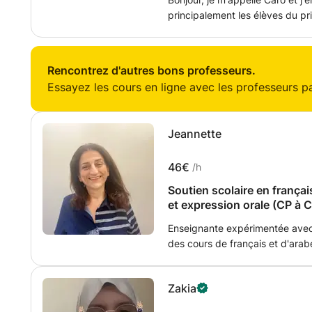
principalement les élèves du pri
élèves plus âgés. 😊 Je peux ve
par visioconférence. 😁 Je suis d
Rencontrez d'autres bons professeurs.
Essayez les cours en ligne avec les professeurs par
Jeannette
46€
/h
Soutien scolaire en frança
et expression orale (CP à 
Enseignante expérimentée avec
des cours de français et d'arabe adaptés aux enfants du primaire ainsi
qu'aux élèves apprenant le françai
sont entièrement personnalisés 
Zakia
élève. Nous travaillons la lectu
l'orthographe, la conjugaison, le