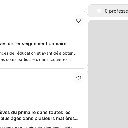
0 professe
èves de l'enseignement primaire
nces de l'éducation et ayant déjà obtenu
es cours particuliers dans toutes les
maire. Tout élève apprend à sa manière et
et répondant aux besoins de chacun. Je
via visioconférence.
lèves du primaire dans toutes les
s plus âgés dans plusieurs matières
enseigne depuis plus de cinq ans. J'aide