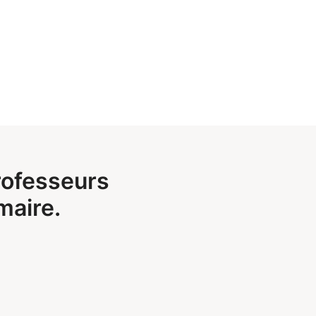
rofesseurs
maire.