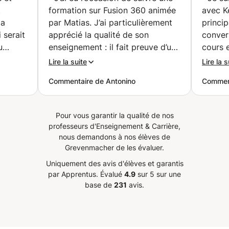
CATIA V5/V6,
t
j'ai décidé d'offrir directement des cours de philosophie.
formation sur Fusion 360 animée
avec K
Inventor, Fusion360,
Je me réjouis par avance de faire votre connaissance à
la
par Matias. J’ai particulièrement
princi
FreeCAD. (Charleroi)
l'occasion d'un premier cours.
 serait
apprécié la qualité de son
conver
u
enseignement : il fait preuve d’une
cours 
n
grande pédagogie, d’une écoute
m'appo
Lire la suite
Lire la s
eure
attentive et d’une remarquable
gramma
Commentaire de Antonino
Comment
et s'y
patience. Ses explications sont
vocabul
sme.
claires, structurées et adaptées
Kevin 
e que
au niveau de chacun, ce qui
qui re
Pour vous garantir la qualité de nos
t
favorise une réelle progression.
l'allem
professeurs d'Enseignement & Carrière,
e chose
Un formateur compétent et
recomm
nous demandons à nos élèves de
e cours
bienveillant que je recommande
d'alle
Grevenmacher de les évaluer.
, il est
sans réserve.
”
Uniquement des avis d'élèves et garantis
 avec
par Apprentus.
Évalué
4.9
sur 5 sur une
t aucun
base de
231
avis.
avancer
de, et
 motive