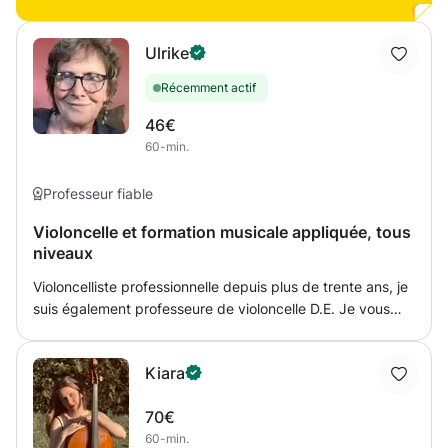
d'esprit et sympathique qui s'adapte facilement à chaque
élève
Ulrike
Récemment actif
46€
60-min.
Professeur fiable
Violoncelle et formation musicale appliquée, tous
niveaux
Violoncelliste professionnelle depuis plus de trente ans, je
suis également professeure de violoncelle D.E. Je vous
propose des cours d'instrument tous niveaux qui intègrent
de façon appliquée les notions de théorie de la musique,
Kiara
de solfège et de déchiffrage dont vous avez besoin pour
progresser. J'aime également vous aider à acquérir une
70€
méthode de travail efficace et autonome, ou simplement
60-min.
vous soutenir dans vos apprentissages à l'instrument ou