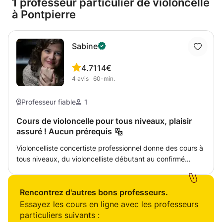
1 professeur particulier de violoncelle
à Pontpierre
Sabine
4.7
114€
4
avis
60-min.
Professeur fiable
1
Cours de violoncelle pour tous niveaux, plaisir
assuré ! Aucun prérequis
Violoncelliste concertiste professionnel donne des cours à
tous niveaux, du violoncelliste débutant au confirmé
souhaitant préparer des concours, des auditions
d'orchestre, ou tout simplement améliorer son niveau de
violoncelle. Carrière internationale de soliste et
Rencontrez d'autres bons professeurs.
chambriste, nombreuses années d'expérience dans
Essayez les cours en ligne avec les professeurs
l'enseignement et le coaching, professeur très ouvert
particuliers suivants :