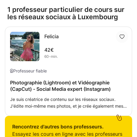
1 professeur particulier de cours sur
les réseaux sociaux à Luxembourg
Felicia
42€
60-min.
Professeur fiable
Photographie (Lightroom) et Vidéographie
(CapCut) - Social Media expert (Instagram)
Je suis créatrice de contenu sur les réseaux sociaux.
J'édite moi-même mes photos, et je crée également mes
vidéos de A à Z. Voici ce que je peux vous apporter : -
Apprendre à cadrer vos photos et à les modifier, par
exemple avec Lightroom. - Je travaille avec un iPhone,
Rencontrez d'autres bons professeurs.
mais si vous possédez un Android, je verrai avec vous
Essayez les cours en ligne avec les professeurs