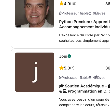
4.9
3
(
16
)
Professeur fiable
6
Élèves
Python Premium : Apprentis
Accompagnement Individu
L'excellence du code par l'ac
souhaitez pas simplement appr
véritable expertise en dévelop
pas en programmation ou que v
Join
existantes, ce programme d’ac
transformer votre potentiel en
méthode repose sur une immersi
5.0
3
(
7
)
théorie, vous l'appliquez imméd
Professeur fiable
4
Élèves
concrètes. À chaque étape, votr
votre logique et optimiser votre
🎓 Soutien Académique – 
Premium ? Ingénierie pédagogique personnalisée : Le programme n'est
& 💻 Programmation en C, 
pas figé. Il s'adapte à votre r
Vous avez besoin d'un coup d
d'intérêt et à vos ambitions professionnelles.
comprendre les cours, réussir 
réalisation : Chaque bloc de co