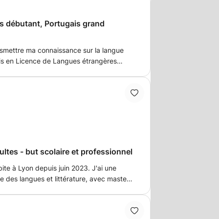
débutant, Portugais grand
nsmettre ma connaissance sur la langue
uis en Licence de Langues étrangères
ment. je souhaite proposer
rsonnes débutant dans les langues et qui
laire ou leur connaissance pour des
relle et pourquoi pas professionnelles.
ultes - but scolaire et professionnel
bite à Lyon depuis juin 2023. J'ai une
e des langues et littérature, avec master
orat en littérature américaine. J'ai
nseignement des langues et littératures,
 l'hôtellerie en CDI, et je cherche