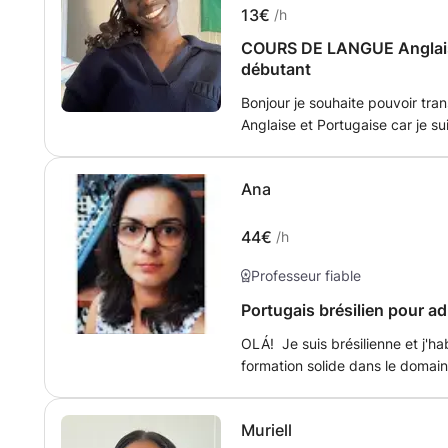
13€
/h
COURS DE LANGUE Anglais 
débutant
Bonjour je souhaite pouvoir tra
Anglaise et Portugaise car je s
appliquées et j'ai comme objectif l'enseigne
des apprentissages pour les pe
Ana
souhaitent enrichir leur vocabu
voyages, de la découverte cultu
44€
/h
Professeur fiable
Portugais brésilien pour ad
OLÁ! Je suis brésilienne et j'ha
formation solide dans le domain
en littérature brésilienne et doct
beaucoup d'expérience dans l'e
Muriell
mais actuellement je travail dans