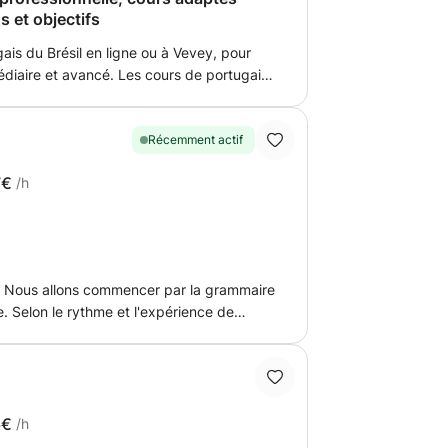
s et objectifs
is du Brésil en ligne ou à Vevey, pour
édiaire et avancé. Les cours de portugais
ectifs : conversation, voyage au Brésil,
ation d’examens ou amélioration de la
rée, supports modernes et progression
Récemment actif
udiants et professionnels en Suisse
7€
/h
ais efficacement.
n. Nous allons commencer par la grammaire
. Selon le rythme et l'expérience de
oulera progressivement en portugais. Vous
 pratiques pour rendre l'apprentissage de
6€
/h