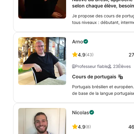
si besoin.
selon chaque élève, besoin
Je propose des cours de portuga
tous niveaux : débutant, interm
sont personnalisés selon vos obj
portugais professionnel, prépar
Arno
prononciation. Méthode structu
claire. Idéal pour expatriés, ét
4.9
2
(
43
)
souhaitant apprendre le portug
Professeur fiable
23
Élèves
Cours de portugais
Portugais brésilien et europée
de base de la langue portugaise
l'élève, la conversation se dér
recevrez des conseils utiles et
Nicolas
la langue encore plus amusant.
4.9
4
(
8
)