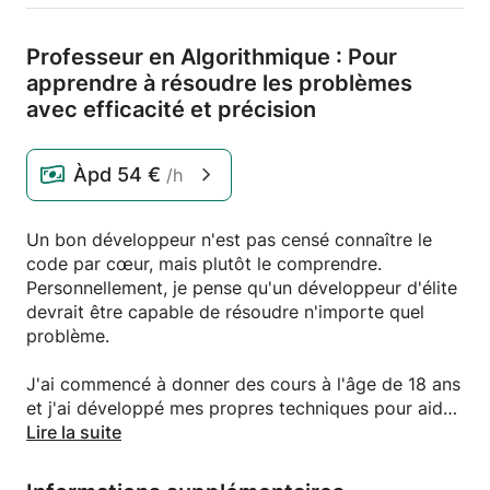
Professeur en Algorithmique : Pour
apprendre à résoudre les problèmes
avec efficacité et précision
Àpd
54 €
/h
Un bon développeur n'est pas censé connaître le
code par cœur, mais plutôt le comprendre.
Personnellement, je pense qu'un développeur d'élite
devrait être capable de résoudre n'importe quel
problème.
J'ai commencé à donner des cours à l'âge de 18 ans
et j'ai développé mes propres techniques pour aider
les élèves à mieux comprendre les concepts de la
Lire la suite
programmation. Si vous n'êtes pas satisfait de mes
cours, vous serez remboursé.