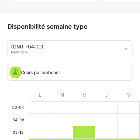
recommande 
Disponibilité semaine type
(GMT -04:00)
New York
Cours par webcam
L
M
M
J
V
00-04
04-08
08-12