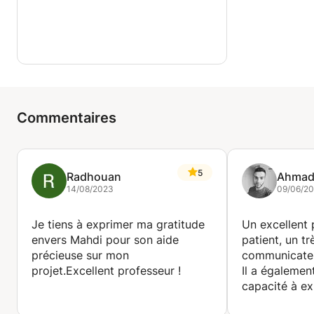
Commentaires
5
Radhouan
Ahma
14/08/2023
09/06/2
Je tiens à exprimer ma gratitude
Un excellent p
envers Mahdi pour son aide
patient, un t
précieuse sur mon
communicateu
projet.Excellent professeur !
Il a égalemen
capacité à ex
claire et déta