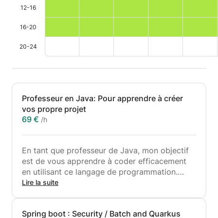
12-16
16-20
20-24
Professeur en Java: Pour apprendre à créer
vos propre projet
69 €
/h
En tant que professeur de Java, mon objectif
est de vous apprendre à coder efficacement
en utilisant ce langage de programmation.
Java est un langage orienté objet puissant qui
Lire la suite
est utilisé dans de nombreux secteurs de
l'informatique, de la finance aux jeux vidéo en
Spring boot : Security / Batch and Quarkus
passant par les applications mobiles.