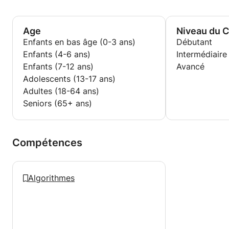
des compétences en algorithmique et en
programmation Java à d'autres passionnés de
l'informatique. Cette expérience m'a permis de
Age
Niveau du 
combiner ma passion pour la création de logiciels
Enfants en bas âge (0-3 ans)
Débutant
avec le plaisir d'enseigner et de guider d'autres
Enfants (4-6 ans)
Intermédiaire
personnes dans leur parcours technologique.
Enfants (7-12 ans)
Avancé
Adolescents (13-17 ans)
Adultes (18-64 ans)
Seniors (65+ ans)
Compétences
Algorithmes