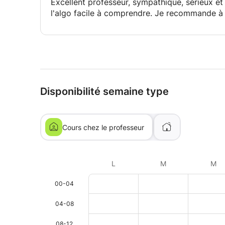
Excellent professeur, sympathique, sérieux et
l'algo facile à comprendre. Je recommande à
Disponibilité semaine type
Cours chez le professeur
L
M
M
00-04
04-08
08-12