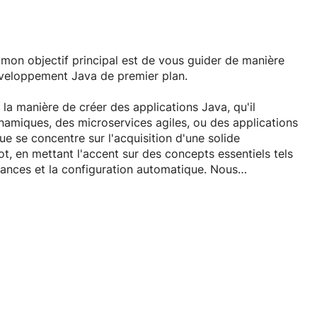
, mon objectif principal est de vous guider de manière
éveloppement Java de premier plan.
 la manière de créer des applications Java, qu'il
amiques, des microservices agiles, ou des applications
 se concentre sur l'acquisition d'une solide
 en mettant l'accent sur des concepts essentiels tels
ndances et la configuration automatique. Nous
és, y compris la sécurité, la gestion des données et la
us développerez des compétences pratiques pour
ables, en utilisant des techniques de codage éprouvées
s spécifiquement conçus pour Spring Boot.
pétent en Spring Boot, capable de créer des
nt aux normes de l'industrie. Pour résumer, mes cours