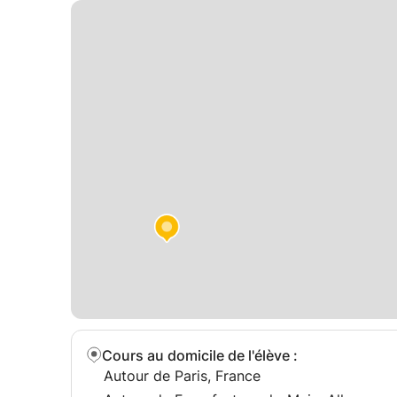
sur Spring Boot sont adaptés à tous les niveaux
expérimentés, et sont personnalisés pour répond
développement.
Je suis enthousiaste à l'idée de collaborer avec
concrétiser vos projets de développement les pl
Cours au domicile de l'élève
:
Autour de Paris, France