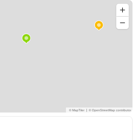
, qu'il s'agisse de débutants ou de développeurs
re à vos besoins et à vos aspirations en matière de
 vous pour vous aider à maîtriser Spring Boot et à
us ambitieux.
|