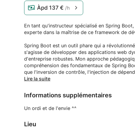
Àpd
137 €
/h
En tant qu'instructeur spécialisé en Spring Boot
experte dans la maîtrise de ce framework de d
Spring Boot est un outil phare qui a révolutionné
s'agisse de développer des applications web dyn
d'entreprise robustes. Mon approche pédagogique
compréhension des fondamentaux de Spring Boot,
que l'inversion de contrôle, l'injection de dépe
plongerons également dans des sujets plus avanc
Lire la suite
création d'API RESTful performantes.
Informations supplémentaires
Tout au long de nos sessions de formation, vo
concevoir des applications Java efficaces et st
Un ordi et de l'envie ^^
ainsi que des outils de développement moderne
Lieu
Mon objectif est de faire de vous un expert com
applications robustes et évolutives qui réponde