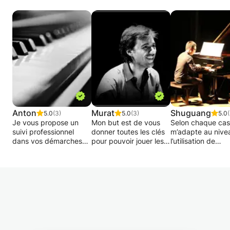
Anton
Murat
Shuguang
5.0
(3)
5.0
(3)
5.0
Je vous propose un
Mon but est de vous
Selon chaque cas,
suivi professionnel
donner toutes les clés
m’adapte au nive
dans vos démarches
pour pouvoir jouer les
l’utilisation de
artistiques, vos
standards de jazz que
méthodes
premiers pas en
vous aimez, de
pédagogiques di
musique ou
manière créative et
et variées.
perfectionnement du
ludique.
niveau et préparation
Pendant chaque c
d’examens d’entrée.
On abordera les styles
je joue
à travers un siècle
systématiquemen
Ma méthode consiste à
d'histoire et on partira
avec mes élèves,
avoir une approche
à la rencontre des
parce que pour m