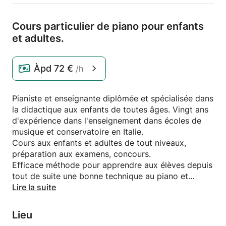
Cours particulier de piano pour enfants
et adultes.
Àpd
72 €
/h
Pianiste et enseignante diplômée et spécialisée dans
la didactique aux enfants de toutes âges. Vingt ans
d'expérience dans l'enseignement dans écoles de
musique et conservatoire en Italie.
Cours aux enfants et adultes de tout niveaux,
préparation aux examens, concours.
Efficace méthode pour apprendre aux élèves depuis
tout de suite une bonne technique au piano et
développer la musicalité. Beaucoup d'enthousiasme
Lire la suite
et de capacité de transmettre la passion pour le
piano.
Lieu