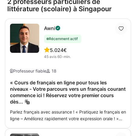
2 professeurs particuliers de
littérature (scolaire) à Singapour
Awni
Récemment actif
5.0
24€
45
avis
60-min.
Professeur fiable
18
« Cours de français en ligne pour tous les
niveaux - Votre parcours vers un français courant
commence ici ! Réservez votre premier cours
dès...
Parlez français avec assurance ! « Pratiquez le français en
ligne – Améliorez rapidement votre expression orale ! »
Améliorez votre prononciation, votre grammaire, votre
lecture, votre écriture et préparez-vous aux examens