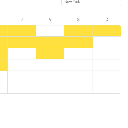
New York
J
V
S
D