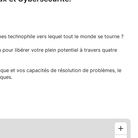
mes technophile vers lequel tout le monde se tourne ?
our libérer votre plein potentiel à travers quatre
que et vos capacités de résolution de problèmes, le
iques.
elligemment, à créer des projets concrets et à
d cette méthode à la fois ludique et puissante.
net de A à Z. Routeurs, protocoles, adresses IP : nous
s pirates informatiques, comment protéger les