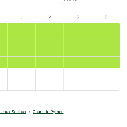
J
V
S
D
éseaux Sociaux
Cours de Python