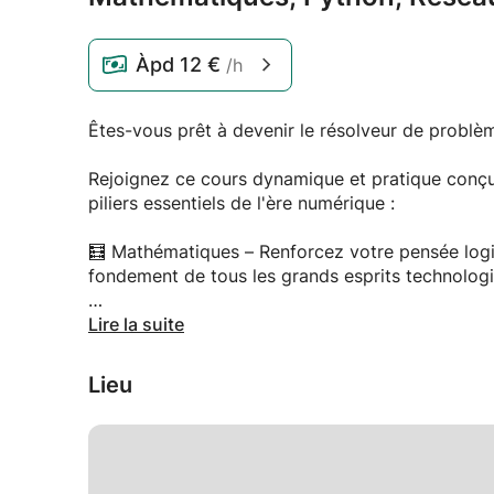
Àpd
12 €
/h
Êtes-vous prêt à devenir le résolveur de problè
Rejoignez ce cours dynamique et pratique conçu p
piliers essentiels de l'ère numérique :
🧮 Mathématiques – Renforcez votre pensée logi
fondement de tous les grands esprits technolog
🐍 Programmation Python – Apprenez à coder int
Lire la suite
automatiser tout ce que vous voulez. Python ren
Lieu
🌐 Réseau – Comprenez le fonctionnement d'Inter
allons tout démystifier.
🔐 Cybersécurité – Apprenez comment pensent le