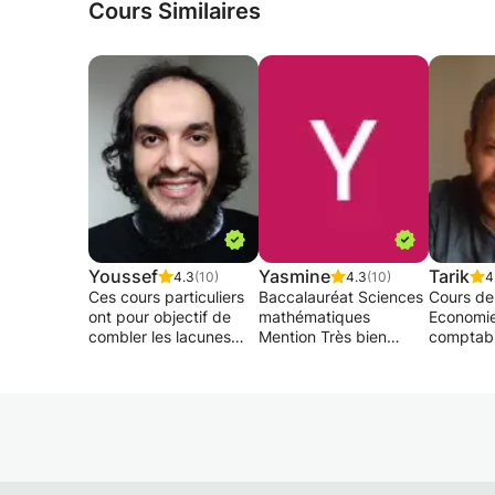
Cours Similaires
Youssef
Yasmine
Tarik
4.3
(10)
4.3
(10)
4
Ces cours particuliers
Baccalauréat Sciences
Cours de
ont pour objectif de
mathématiques
Economie 
combler les lacunes
Mention Très bien
comptabil
éventuelles et
(17.56).
bac 1 et
d'améliorer le niveau
Etudes en médecine a
Economie 
scolaire. Un compte-
la faculté de médecine
de vous
rendu est donné après
et pharmacie de Fés
pour vous permettre
chaque cours afin de
une bonn
détailler les notions qui
Etudes en médecine a
de vos e
ont été abordées et
la faculté de médecine
cours ind