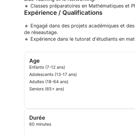
🔹 Classes préparatoires en Mathématiques et P
Expérience / Qualifications
Principes fondamentaux du réseautage étape pa
Compétences en cybersécurité éthique pour com
🔹 Engagé dans des projets académiques et des a
de réseautage.
🔹 Pourquoi apprendre avec moi ?
🔹 Expérience dans le tutorat d'étudiants en ma
Des explications claires et personnalisées
Age
Projets concrets et pratique
Enfants (7-12 ans)
Adolescents (13-17 ans)
Concentrez-vous sur la construction de fondatio
Adultes (18-64 ans)
Seniors (65+ ans)
Environnement d'apprentissage favorable et con
Si vous êtes curieux de la technologie, passionn
développeur, hacker éthique ou professionnel de 
Durée
60 minutes