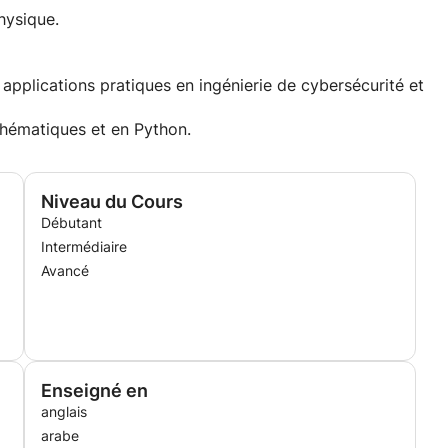
hysique.
r étape, de zéro à avancé
prendre et défendre les systèmes
pplications pratiques en ingénierie de cybersécurité et
thématiques et en Python.
Niveau du Cours
Débutant
Intermédiaire
ns solides
Avancé
vivial
é par la résolution de problèmes ou rêvez de devenir
l'informatique, c'est votre point de départ.
Enseigné en
anglais
arabe