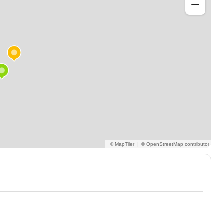
ratage éthique.
|