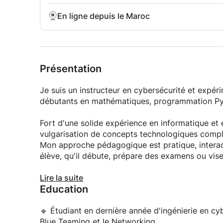
En ligne depuis le Maroc
Présentation
Je suis un instructeur en cybersécurité et expé
débutants en mathématiques, programmation Pyt
Fort d'une solide expérience en informatique et e
vulgarisation de concepts technologiques compl
Mon approche pédagogique est pratique, interac
élève, qu'il débute, prépare des examens ou vise
🔹 Ce que j'enseigne :
Lire la suite
Education
Mathématiques logiques et appliquées pour les 
🔹 Étudiant en dernière année d'ingénierie en cyb
Programmation Python pratique pour la résolut
Blue Teaming et le Networking.