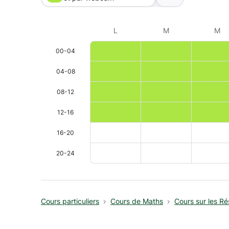
L
M
M
00-04
04-08
08-12
12-16
16-20
20-24
Cours particuliers
Cours de Maths
Cours sur les R