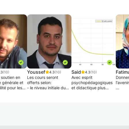
Youssef
Said
Fatim
.3
(10)
4.3
(10)
4.3
(10)
 soutien en
Les cours seront
Avec esprit
Donner
générale et
offerts selon:
psychopédagogiques
l'avenir
ité pour les
- le niveau initiale du
et didactique plus
 bac 2
client
avancé, le professeur
ces co
, l'objectif est
-l'objectif pour le quel
agrégé et docteur Said
d'aider
 accompagner
le client souhaite
de Casablanca, +16
réussi
apprendre les cours,
ans de
sensib
e préparation
les supports seront
professionnalisme et
moyenn
xamens .
préparé sur la base de
d'expertise dans le
le cour
ividuel ou
ceci et avec une
domaine de
prépar