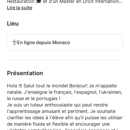
Restauration 🎓 et d'un Master en Droit International
🎓 J'ai également obtenu des diplômes 📄📄📄du
Lire la suite
Ministère de l'Éducation Nationale de France : DELF,
diplômes d'Espagnol DELE de Institut Cervantes
Lieu
(Madrid), diplôme allemand de l'Institut Goethe et
diplôme japonais – Language Proficiency (Tokyo).🤗
🤗🤗
En ligne depuis Monaco
J'ai travaillé avec des clubs de football, lors de la
finale de l'UEFA Champions League⚽ et lors
d'autres événements sportifs⛹‍♂🏆.
J'enseigne les langues à partir de zéro et jusqu'à un
résultat souhaitable.✍✍✍📖🙌😀 Je suis très
Présentation
sympathique et l'ambiance est toujours sympa
pendant le cours !😇
Hola !!! Salut tout le monde! Bonjour! Je m'appelle
J'aide également les étudiants à se préparer aux
natalie. J'enseigne le français, l'espagnol, l'ukrainien,
examens KS3, GCSE, IGCSE, IB, DELE, DELF et
le russe et le portugais !
autres et mes élèves 👩‍🎓👨‍🎓 les réussissent chaque
Je suis un tuteur enthousiaste qui peut rendre
année😇
l'apprentissage amusant et pertinent. Je souhaite
Je prépare du matériel spécifique pour chaque élève
clarifier les idées à l'élève afin qu'il puisse les utiliser
🖊📄en fonction des connaissances, des objectifs ou
de manière fluide et flexible et encourager une
de ses intérêts personnels🙂 et j'adopterai