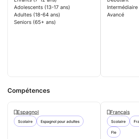
agréable pendant la leçon!
Adolescents (13-17 ans)
Intermédiaire
Si vous avez des questions, n'hésitez pas à
Adultes (18-64 ans)
Avancé
demander, je serai heureux de répondre!
Seniors (65+ ans)
Compétences
Espagnol
Français
Scolaire
Espagnol pour adultes
Scolaire
Fr
Fle