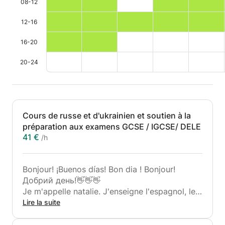
08-12
12-16
16-20
20-24
Cours de russe et d'ukrainien et soutien à la
préparation aux examens GCSE / IGCSE/ DELE
41 €
/h
Bonjour! ¡Buenos días! Bon dia ! Bonjour!
Добрий день!👋👋👋
Je m'appelle natalie. J'enseigne l'espagnol, le
français, le portugais, l'ukrainien et le russe !
Lire la suite
😊😊😊 J'enseigne ces langues depuis 14 ans.📗
📘📖🗣☺