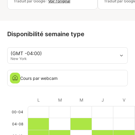
Traduit par Google :
Voir l'original
Traduit par Googl
Disponibilité semaine type
(GMT -04:00)
New York
Cours par webcam
L
M
M
J
V
00-04
04-08