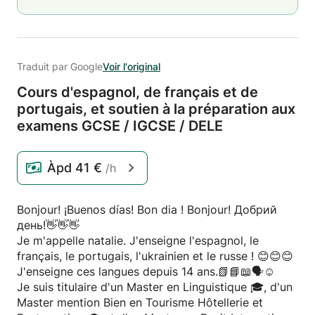
Traduit par Google
Voir l'original
Cours d'espagnol,
de français et de
portugais,
et soutien à la préparation aux
examens GCSE /
IGCSE /
DELE
Àpd
41 €
/h
Bonjour! ¡Buenos días! Bon dia ! Bonjour! Добрий
день!👋👋👋
Je m'appelle natalie. J'enseigne l'espagnol, le
français, le portugais, l'ukrainien et le russe ! 😊😊😊
J'enseigne ces langues depuis 14 ans.📗📘📖🗣☺
Je suis titulaire d'un Master en Linguistique 🎓, d'un
Master mention Bien en Tourisme Hôtellerie et