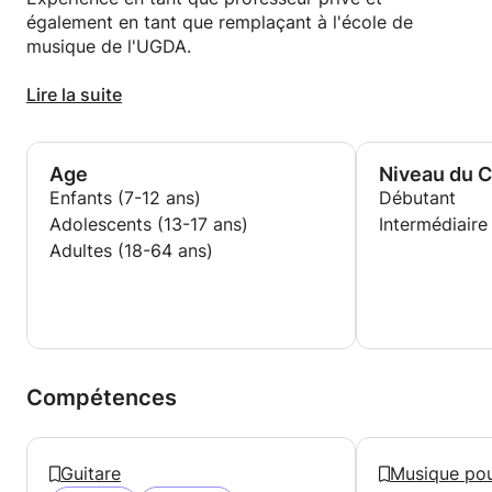
également en tant que remplaçant à l'école de
musique de l'UGDA.
J'ai eu le plaisir et une grande joie d'avoir préparé
Lire la suite
plusieurs mes élèves à l'audition d'admission pour le
Conservatoire (Lux-ville), où ils ont a été acceptés,
sans exception.
Age
Niveau du 
Enfants (7-12 ans)
Débutant
Adolescents (13-17 ans)
Intermédiaire
Adultes (18-64 ans)
Compétences
Guitare
Musique pou