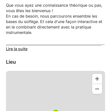
Que vous ayez une connaissance théorique ou pas,
L'apprentissage parallèle du solfège (si besoin),
vous êtes les bienvenus !
vous permettra d'apprendre à lire une langue
En cas de besoin, nous parcourons ensemble les
musicale, qui est tout à fait différente des langues
bases du solfège. Et cela d'une façon interactive et
parlées et qui est universelle dans le monde entier.
en le combinant directement avec la pratique
instrumentale.
Je propose des cours dans une ambiance
décontractée, tout en cherchant le progrès afin que
____________________________________________________________
l'élève soit fier de ce qu'il accompli.
Lire la suite
Vous voulez commencer la guitare au conservatoire
MAIS :
Lieu
- c'est trop long à attendre...
- vous voulez d'abord essayer l'instrument...
- vous ne vous sentez pas prêt pour le test
d'admission ?? :-/
ALORS venez me rencontrer !
- Commencez à tout moment de l'année !
- Il n'y a pas d'obligation de s'inscrire pour essayer !
- Ensemble, nous nous préparerons pour votre test