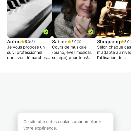
Anton
Sabine
Shuguang
5.0
(3)
5.0
(3)
5.0
Je vous propose un
Cours de musique
Selon chaque cas,
suivi professionnel
(piano, éveil musical,
m’adapte au nive
dans vos démarches
solfège) pour tous!
l’utilisation de
artistiques, vos
Préparation aux
méthodes
premiers pas en
examens, auditions,
pédagogiques di
musique ou
concerts, concours,
et variées.
perfectionnement du
gestion du trac
niveau et préparation
etc....Cours dispensés
Pendant chaque c
d’examens d’entrée.
par une pianiste
je joue
professionnelle à
systématiquemen
Ma méthode consiste à
carrière internationale,
avec mes élèves,
avoir une approche
expérimentée dans
parce que pour m
personnalisée suivant
l'enseignement
l’effet de jouer
l’individualité de
musical, professeur au
ensemble est une
l’étudiant. Elle vise à
Conservatoire de la
meilleures métho
Ce site utilise des cookies pour améliorer
susciter la curiosité et
Ville de Luxembourg.
pour apprendre l
votre expérience.