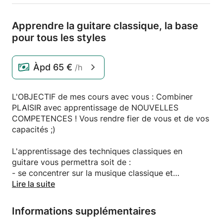
Apprendre la guitare classique,
la base
pour tous les styles
Àpd
65 €
/h
L'OBJECTIF de mes cours avec vous : Combiner
PLAISIR avec apprentissage de NOUVELLES
COMPETENCES ! Vous rendre fier de vous et de vos
capacités ;)
L'apprentissage des techniques classiques en
guitare vous permettra soit de :
- se concentrer sur la musique classique et
continuer dans ce genre musical.
Lire la suite
- acquérir une base technique solide afin de se
tourner facilement vers un autre genre musical
Informations supplémentaires
(Flamenco, Jazz, Blues, Rock, etc.)