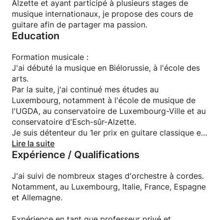
Alzette et ayant participé à plusieurs stages de
musique internationaux, je propose des cours de
guitare afin de partager ma passion.
Education
Formation musicale :
J'ai débuté la musique en Biélorussie, à l'école des
arts.
Par la suite, j'ai continué mes études au
Luxembourg, notamment à l'école de musique de
l'UGDA, au conservatoire de Luxembourg-Ville et au
conservatoire d'Esch-sûr-Alzette.
Je suis détenteur du 1er prix en guitare classique et
en solfège, au Conservatoire d'Esch-sur-Alzette.
Lire la suite
Expérience / Qualifications
Formation d'éducation (Bonus) :
J'ai suivi la formation "Bases de l'éducation et de
J'ai suivi de nombreux stages d'orchestre à cordes.
l'accueil d'enfants".
Notamment, au Luxembourg, Italie, France, Espagne
et Allemagne.
Expérience en tant que professeur privé et