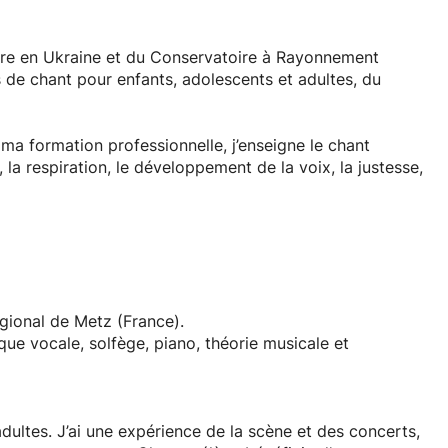
est nécessaire pour commencer.
ante, motivante et sans jugement afin que vous puissiez
ire en Ukraine et du Conservatoire à Rayonnement
hanter.
 de chant pour enfants, adolescents et adultes, du
ma formation professionnelle, j’enseigne le chant
 la respiration, le développement de la voix, la justesse,
 de vous accompagner dans votre parcours musical !
tion des objectifs et du niveau de l’élève, qu’il
ncours, une audition, un examen ou développer sa
tout le potentiel de sa voix dans une atmosphère
ional de Metz (France).
ue vocale, solfège, piano, théorie musicale et
 et en ukrainien, en présentiel au Luxembourg ou en
dultes. J’ai une expérience de la scène et des concerts,