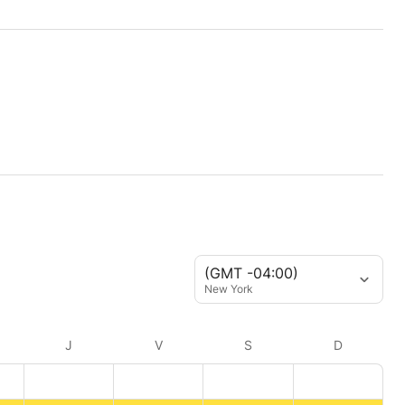
(GMT -04:00)
New York
J
V
S
D