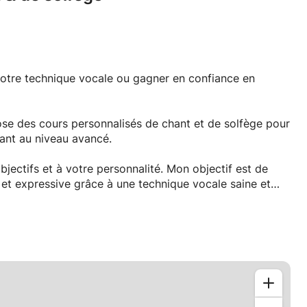
votre technique vocale ou gagner en confiance en
ose des cours personnalisés de chant et de solfège pour
tant au niveau avancé.
jectifs et à votre personnalité. Mon objectif est de
e et expressive grâce à une technique vocale saine et
ompris le chant classique, et j’adapte ma méthode
bjectifs de chaque élève.