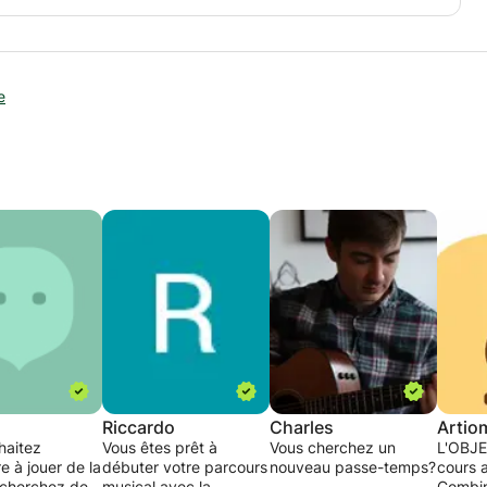
 du niveau débutant au niveau avancé.
s objectifs et à votre personnalité. Mon approche est
ression structurée et le plaisir de chanter.
e
y compris le chant classique, et j’adapte ma méthode
x objectifs de chaque élève.
cale
Riccardo
Charles
Artio
haitez
Vous êtes prêt à
Vous cherchez un
L'OBJE
 à jouer de la
débuter votre parcours
nouveau passe-temps?
cours 
 cherchez des
musical avec la
Combin