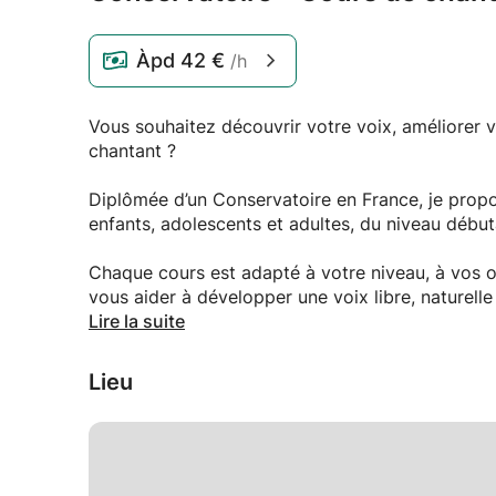
Àpd
42 €
/h
Vous souhaitez découvrir votre voix, améliorer 
chantant ?
Diplômée d’un Conservatoire en France, je prop
enfants, adolescents et adultes, du niveau débu
Chaque cours est adapté à votre niveau, à vos ob
vous aider à développer une voix libre, naturell
durable.
Lire la suite
Je travaille avec différents styles de chant, y c
Lieu
d’enseignement au répertoire, au niveau et aux o
Pendant les cours, nous pouvons travailler :
• la respiration et le soutien du souffle ;