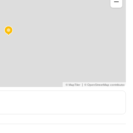
icale ;
|
mens.
 adultes, que vous chantiez pour le plaisir, pour votre
us professionnel.