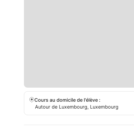
• la technique vocale ;
• le placement et la projection de la voix ;
• la justesse et le développement de l’oreille mus
• le développement de la tessiture ;
• l’interprétation et l’expression artistique ;
• la présence scénique ;
• le rythme et le solfège ;
Cours au domicile de l'élève
:
• la préparation aux auditions, concours et exa
Autour de Luxembourg, Luxembourg
Les cours s’adressent aux enfants, adolescents et
développement personnel ou dans un objectif pl