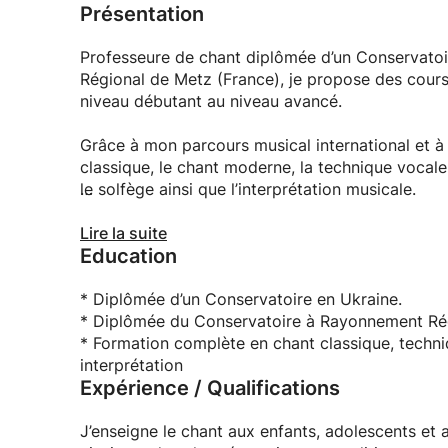
Aucune connaissance musicale ou en solfège n’
Présentation
Je vous accueille dans une atmosphère bienveill
Professeure de chant diplômée d’un Conservato
progresser avec confiance et prendre plaisir à c
Régional de Metz (France), je propose des cours
niveau débutant au niveau avancé.
📍 Cours en présentiel ou en ligne.
Grâce à mon parcours musical international et à 
🇫🇷 Français • 🇺🇦 Ukrainien • 🇷🇺 Russe
classique, le chant moderne, la technique vocale,
le solfège ainsi que l’interprétation musicale.
📩 N’hésitez pas à me contacter. Je serai ravie
Chaque cours est entièrement personnalisé en fonc
Lire la suite
Education
souhaite chanter pour le plaisir, préparer un co
technique vocale.
* Diplômée d’un Conservatoire en Ukraine.
Mon objectif est d’aider chaque élève à révéler 
* Diplômée du Conservatoire à Rayonnement Rég
bienveillante, motivante et professionnelle.
* Formation complète en chant classique, techniq
interprétation
Expérience / Qualifications
Les cours sont disponibles en français, en russe
ligne.
J’enseigne le chant aux enfants, adolescents et a