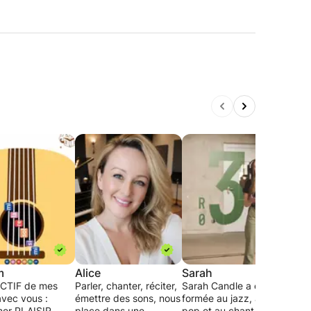
m
Alice
Sarah
Seb
CTIF de mes
Parler, chanter, réciter,
Sarah Candle a été
Vous
avec vous :
émettre des sons, nous
formée au jazz, à la
nouve
er PLAISIR
place dans une
pop et au chant
musi