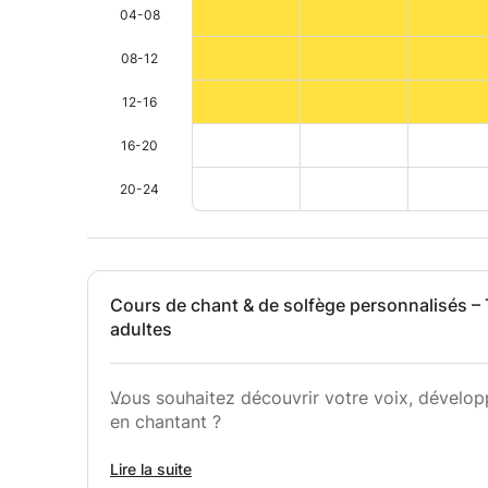
04-08
08-12
12-16
16-20
20-24
Cours de chant & de solfège personnalisés – 
adultes
Vous souhaitez découvrir votre voix, dévelop
en chantant ?
Diplômée d’un Conservatoire en France, je pr
Lire la suite