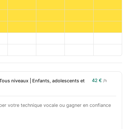
42 €
Tous niveaux | Enfants, adolescents et
/h
per votre technique vocale ou gagner en confiance
opose des cours personnalisés de chant et de