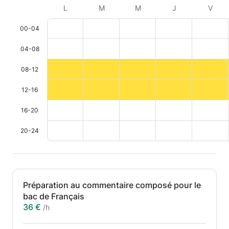
L
M
M
J
V
00-04
04-08
08-12
12-16
16-20
20-24
Préparation au commentaire composé pour le
bac de Français
36 €
/h