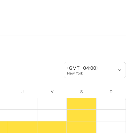
(GMT -04:00)
New York
J
V
S
D