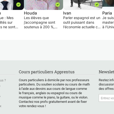
n
Houda
Ivan
Paria
ue : Mes
Les élèves que
Parler espagnol est un
Je suis
lités sur
j’accompagne sont
outil puissant dans
master
s ne sont
soutenus à 200 %,
l'économie actuelle car
à l'Uni
 pas à jour.
pendant et entre nos
c'est la deuxième
Luxemb
me contacter
cours. Les parents
langue la plus parlée
souhai
fier mes
peuvent me contacter
au monde et vous
mieux 
lités actuelles.
à tout moment pour
pouvez l'apprendre
mathém
faire le point.
avec un locuteur natif.
n'est p
Il s'agit de redonner
Vous prévoyez de
que vo
tiques
confiance, de rendre
partir en voyage et
effet 
 par un
autonome et de donner
avez besoin d'un
profite
r diplômé avec
le goût du travail
rapide Vous parlez déjà
essaye
Cours particuliers Apprentus
Newslet
14 ans
efficace.
espagnol et aimeriez
compre
ence dans
améliorer vos
compr
Cours particuliers à domicile par nos professeurs
Restez inf
us ?
nement des
La première rencontre
compétences en
explica
particuliers. Du soutien scolaire ou cours de math
discussion
s
tiques
a pour but de faire
conversation? Pendant
avec d
à l'aide aux devoirs aux cours de langue comme
des offres
premier cycle.
connaissance avec
les leçons, vous aurez
peut ê
le français, anglais ou espagnol ou cours de
lement plus de
l’élève et de déterminer
l'occasion d'apprendre
votre b
&
musique comme le piano, la guitare, ou le violon.
expérience
quel est son niveau
et de développer des
Contactez nos profs gratuitement avant de fixer
nseignement et
actuel en
compétences pour
x
votre rendez-vous !
on de tests
mathématiques, quels
parler, écouter, lire et
sés tels que
sont ses points forts et
écrire. Les cours