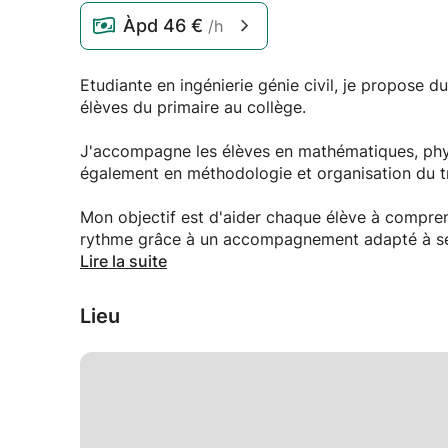
Àpd
46 €
/h
Etudiante en ingénierie génie civil, je propose du
élèves du primaire au collège.
J'accompagne les élèves en mathématiques, phys
également en méthodologie et organisation du tr
Mon objectif est d'aider chaque élève à compre
rythme grâce à un accompagnement adapté à se
Lire la suite
Les séances peuvent inclure:
-aide aux devoirs,
Lieu
-révisions pour contrôles et examens,
-explications de cours,
-exercices et méthodes de travail.
Cours possibles en présentiel ou à distance selo