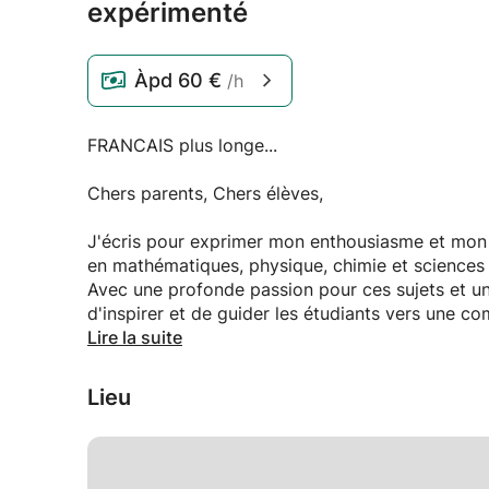
expérimenté
Àpd
60 €
/h
FRANCAIS plus longe...
Chers parents, Chers élèves,
J'écris pour exprimer mon enthousiasme et mon e
en mathématiques, physique, chimie et sciences 
Avec une profonde passion pour ces sujets et un
d'inspirer et de guider les étudiants vers une 
disciplines fondamentales.
Lire la suite
Mon long et vaste parcours dans le tutorat priv
Lieu
compétence approfondies pour transmettre effi
capacités d'apprentissage diverses.
Grâce à mes efforts de tutorat, je m'efforce no