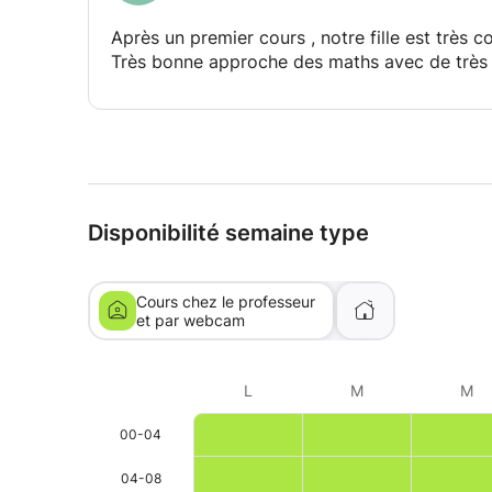
Après un premier cours , notre fille est très
Très bonne approche des maths avec de très 
Disponibilité semaine type
Cours chez le professeur
et par webcam
L
M
M
00-04
04-08