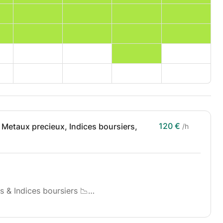
120 €
 Metaux precieux, Indices boursiers,
/h
s & Indices boursiers 📉
nt les marchés financiers et développer une réelle