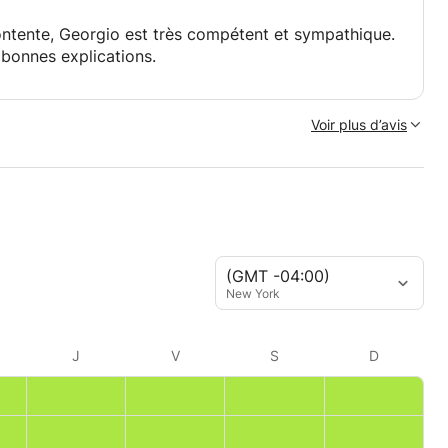
 contente, Georgio est très compétent et sympathique.
bonnes explications.
Voir plus d’avis
(GMT -04:00)
New York
J
V
S
D