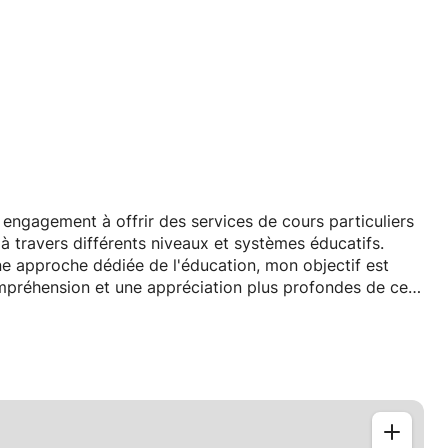
ngagement à offrir des services de cours particuliers
à travers différents niveaux et systèmes éducatifs.
e approche dédiée de l'éducation, mon objectif est
compréhension et une appréciation plus profondes de ces
é m'a permis d'acquérir une compréhension et une
cacement des connaissances à des étudiants ayant des
n seulement d'élucider des concepts complexes, mais