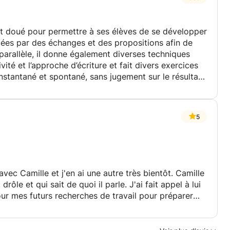
et doué pour permettre à ses élèves de se développer
ées par des échanges et des propositions afin de
 parallèle, il donne également diverses techniques
vité et l’approche d’écriture et fait divers exercices
 instantané et spontané, sans jugement sur le résultat
5
avec Camille et j'en ai une autre très bientôt. Camille
ôle et qui sait de quoi il parle. J'ai fait appel à lui
our mes futurs recherches de travail pour préparer
e nous avons abordé différents sujets mais surtout,
plus aux normes pour le marché du travail Suisse. J'ai
prendre d'avantage sur lui et toute l'expérience qu'il