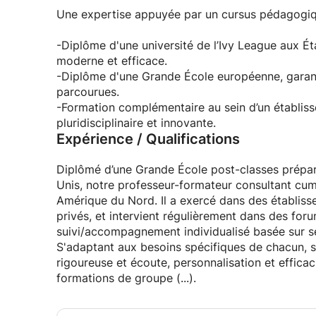
- La sophrologie. La sophrologie est une méthod
Une expertise appuyée par un cursus pédagogique
où l’on réapprend à écouter ses ressentis à l’aid
musculaire et de suggestions mentales. Elle per
-Diplôme d'une université de l’Ivy League aux 
confiance en soi, de gérer ses émotions et d’atte
moderne et efficace.
intéressant d’utiliser cette technique pour arriv
-Diplôme d'une Grande École européenne, garant
corps plus d’amplitude pour accueillir ce qui se 
parcourues.
-Formation complémentaire au sein d’un établis
➤ LE COACH PSYCHANALYSTE PSYCHOPRACTI
pluridisciplinaire et innovante.
De formation de Grande Ecole post-classes prépar
Expérience / Qualifications
notre coach psychanalyste psycho-practicien et c
plus de 15 ans, en Europe et en Amérique du No
Diplômé d’une Grande École post-classes préparat
internationaux publics et privés réputés, interv
Unis, notre professeur-formateur consultant cum
proposant également un accompagnement INDIV
Amérique du Nord. Il a exercé dans des établiss
privés, et intervient régulièrement dans des for
➤ LIEU, HORAIRE, TARIFS
suivi/accompagnement individualisé basée sur s
✓ Lieux :Genève-Lausanne-Fribourg-Zurich-Neu
S'adaptant aux besoins spécifiques de chacun, 
Lucerne-Bruxelles-Luxembourg-Paris-Lyon. Mais 
rigoureuse et écoute, personnalisation et efficaci
par visioconférence dans le contexte actuel et
formations de groupe (...).
unanime à ce sujet.