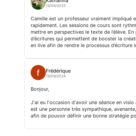
Katharina
16/06/2025
Camille est un professeur vraiment impliqué 
rapidement. Les sessions de cours sont rythm
mettre en perspectives le texte de l’élève. En
d’écritures qui permettent de booster la créati
en live afin de rendre le processus d’écriture
obtenu. Je recommande aux aventuriers de la plume, une chouette découverte et une nouvelle
perspective sur l’écriture.
Frédérique
19/09/2024
Bonjour,
J'ai eu l'occasion d'avoir une séance en visio 
est une personne très sympathique, avenante, dr
afin de pouvoir définir une bonne stratégie p
mon après football. Lors de la première séanc
il m'a aidé à modifier mon CV pour qu'il soit 
hâte d'avoir d'autres séances avec lui pour ap