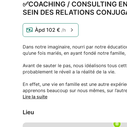
✅COACHING /
CONSULTING EN
SEIN DES RELATIONS CONJUG
Àpd
102 €
/h
Dans notre imaginaire, nourri par notre éducatio
qu’une fois mariés, en ayant fondé notre famille,
Avant de sauter le pas, nous idéalisons tous cette
probablement le réveil a la réalité de la vie.
En effet, une vie en famille est une autre expérience, un challenge et un processus durant le
apprenons beaucoup sur nous mêmes, sur l’autre e
Lire la suite
En choisissant le juste médiateur, la vie familia
grandir (parfois dans la douleur, dans la joie).
Lieu
Parmi les accompagnement possibles, quelques 