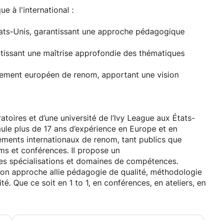
e douce qui favorise la détente du corps et du mental
 à l'international :
e d’exercices de respiration contrôlée, de détente
met de développer son potentiel, de retrouver la
États-Unis, garantissant une approche pédagogique
indre ses objectifs. Il sera, à certains moments,
er à débloquer le mental qui fait barrage et à redonner au
issant une maîtrise approfondie des thématiques
présente.
sement européen de renom, apportant une vision
CIEN
atoires & d’université de la Ivy league aux Etats-Unis,
omportementaliste s’est spécialisé et travaille depuis
rd, dans le domaine, dans des établissements
oires et d’une université de l’Ivy League aux États-
enant régulièrement dans des forums et conférences, et
ule plus de 17 ans d’expérience en Europe et en
IDUEL personnalisé.
ements internationaux de renom, tant publics que
ums et conférences. Il propose un
es spécialisations et domaines de compétences.
châtel-Lugano-Montreux-Bâle-Neuchâtel-Berne-
son approche allie pédagogie de qualité, méthodologie
actuellement, ces séances continuent à être proposées
té. Que ce soit en 1 to 1, en conférences, en ateliers, en
 conformément à la demande générale qui se veut quasi-