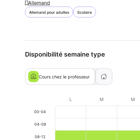
Allemand
Allemand pour adultes
Scolaire
Disponibilité semaine type
Cours chez le professeur
L
M
M
00-04
04-08
08-12