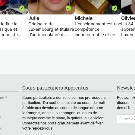
Julie
Michele
Olivie
e finir le
Originaire du
L'enseignement est une
Il a 34
ssique et
Luxembourg et titulaire
compétence
appren
e cours de
d’un baccalauréat
incontournable et ne
Luxemb
ge aux élèves
section L (avec
peut pas être acquise.
moyen
e primaire ainsi
mention excellent), j'ai
La patience, la
34 ans
obtenu par la suite un
motivation et un
appren
es cours en
master à la Columbia
programme
au Lux
iques,
University à New York
d'enseignement
connai
 allemand,
en 2017. Après trois
attractif sont à la base
intermé
géographie,
ans passés à Londres
de mon enseignement.
 sciences
et deux ans à New
Grâce à ma formation
etc.
York, je maîtrise
philosophique et à mes
Cours particuliers Apprentus
Newslet
z pas à me
parfaitement l'anglais.
nombreuses années
r en cas de
J'ai également une
d'activité
Cours particuliers à domicile par nos professeurs
Restez inf
us ?
s.
parfaite maîtrise du
d'enseignement, y
particuliers. Du soutien scolaire ou cours de math
discussion
s
français (niveau langue
compris en tant
à l'aide aux devoirs aux cours de langue comme
des offres
maternelle).
qu'instructeur de vol,
le français, anglais ou espagnol ou cours de
Je donne des cours
l'enseignement est
&
musique comme le piano, la guitare, ou le violon.
particuliers en anglais
devenu mon métier.
Contactez nos profs gratuitement avant de fixer
et en français depuis
x
votre rendez-vous !
2011 que ce soit à New