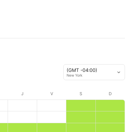
(GMT -04:00)
New York
J
V
S
D