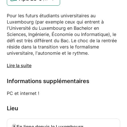
Pour les futurs étudiants universitaires au
Luxembourg (par exemple ceux qui entrent à
l'Université du Luxembourg en Bachelor en
Sciences, Ingénierie, Économie ou Informatique), le
défi est très différent du Bac. Le choc de la rentrée
réside dans la transition vers le formalisme
universitaire, l'autonomie et le rythme.
Voici une proposition d'annonce spécifiquement
Lire la suite
calibrée pour ce public, axée sur la transition
"Lycée-Université" pour attirer à la fois les étudiants
Informations supplémentaires
et les parents soucieux de cette étape cruciale.
PC et internet !
### **Titre de l'annonce**
Lieu
**Réussir sa rentrée : Stage d'été intensif "Passerelle
Maths" vers le Bachelor (Uni.lu / Étranger)**
En ligne depuis le Luxembourg