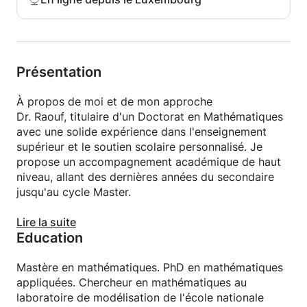
---
### **Contenu de l'annonce**
**À propos de ce cours**
Présentation
Le passage du lycée à l'enseignement supérieur
À propos de moi et de mon approche
(Bachelor) est un cap majeur. En mathématiques, la
Dr. Raouf, titulaire d'un Doctorat en Mathématiques
marche est souvent haute : le rythme s'accélère, le
avec une solide expérience dans l'enseignement
langage devient plus abstrait et le niveau d'exigence
supérieur et le soutien scolaire personnalisé. Je
en rigueur et en démonstration augmente
propose un accompagnement académique de haut
considérablement. De nombreux étudiants se
niveau, allant des dernières années du secondaire
laissent surprendre dès le premier semestre.
jusqu'au cycle Master.
Ce stage intensif d'été est une **formation
Mon objectif n'est pas seulement de vous faire
Lire la suite
passerelle** conçue spécifiquement pour les futurs
Education
réussir vos examens, mais de vous transmettre une
étudiants en Bachelor (Sciences et Ingénierie,
compréhension profonde et durable des
Économie/Gestion, Informatique, ou Mathématiques)
mathématiques. Face à des cursus de plus en plus
Mastère en mathématiques. PhD en mathématiques
au Luxembourg ou à l'étranger. L'objectif est de
compétitifs, je vous aide à structurer votre
appliquées. Chercheur en mathématiques au
combler le fossé entre les exigences du lycée et les
raisonnement, à acquérir une rigueur infaillible et à
laboratoire de modélisation de l'école nationale
attentes de l'université pour entamer votre première