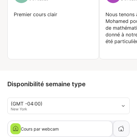
Premier cours clair
Nous tenons 
Mohamed pour
de mathémati
donné à notre
été particuli
impressionné
d'enseignemen
la langue fran
approche str
avec les exe
de leurs corri
Disponibilité semaine type
Votre constat
de notre fille
(GMT -04:00)
l'aider à surm
New York
nous rassure
sommes conv
votre accomp
Cours par webcam
pourra progr