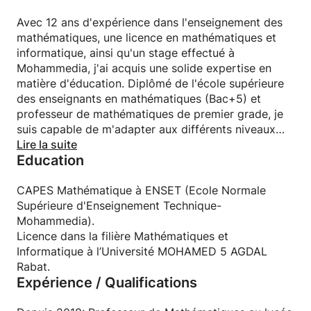
Avec 12 ans d'expérience dans l'enseignement des
mathématiques, une licence en mathématiques et
informatique, ainsi qu'un stage effectué à
Mohammedia, j'ai acquis une solide expertise en
matière d'éducation. Diplômé de l'école supérieure
des enseignants en mathématiques (Bac+5) et
professeur de mathématiques de premier grade, je
suis capable de m'adapter aux différents niveaux
d'enseignement et de créer des programmes
Lire la suite
Education
éducatifs efficaces pour mes élèves.
De plus, j'ai une grande expérience dans
CAPES Mathématique à ENSET (Ecole Normale
l'enseignement à distance en ligne, grâce à ma
Supérieure d'Enseignement Technique-
maîtrise de divers outils tels que les tableaux blancs
Mohammedia).
et l'écran partagé. Je suis donc en mesure d'offrir
Licence dans la filière Mathématiques et
des cours en ligne interactifs et personnalisés qui
Informatique à l’Université MOHAMED 5 AGDAL
répondent aux besoins spécifiques de chaque élève.
Rabat.
Expérience / Qualifications
Ma passion pour l'enseignement des mathématiques