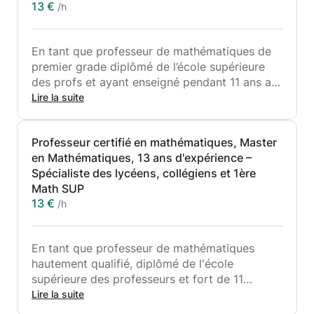
13 €
/h
En tant que professeur de mathématiques de
premier grade diplômé de l’école supérieure
des profs et ayant enseigné pendant 11 ans au
lycée public, je propose des cours de soutien
Lire la suite
scolaire de mathématiques à domicile pour
des collégiens ou lycéens de niveaux T et
Professeur certifié en mathématiques, Master
Tronc Commun Sciences, TC Technologique,
en Mathématiques, 13 ans d'expérience –
1ère Bac Sciences expérimentales et terminale
Spécialiste des lycéens, collégiens et 1ère
de toutes les filières (SVT-PC-SC.Math-L),
Math SUP
ainsi que pour les classes de 2nde et 1ère
13 €
/h
générale Terminale spécialité du système
français, et les niveaux 5ème, 4ème et 3ème
du collège.
En tant que professeur de mathématiques
hautement qualifié, diplômé de l'école
Mon objectif est d'aider les élèves à améliorer
supérieure des professeurs et fort de 11
leur niveau, approfondir leurs connaissances,
années d'expérience en enseignement dans
Lire la suite
assimiler leurs cours, combler leurs lacunes et
des lycées publics, je suis heureux de proposer
se perfectionner. Je suis également en mesure