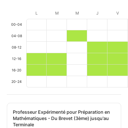
rattraper son 
L
M
M
J
V
Encore merci
implication e
00-04
professionna
hâte de voir l
04-08
réalisera grâc
08-12
12-16
16-20
20-24
Professeur Expérimenté pour Préparation en
Mathématiques - Du Brevet (3ème) jusqu'au
Terminale