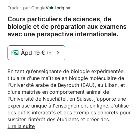
Traduit par Google
Voir l'original
Cours particuliers de sciences,
de
biologie et de préparation aux examens
avec une perspective internationale.
Àpd
19 €
/h
En tant qu'enseignante de biologie expérimentée,
titulaire d'une maîtrise en biologie moléculaire de
l'Université arabe de Beyrouth (BAU), au Liban, et
d'une maîtrise en comportement animal de
l'Université de Neuchâtel, en Suisse, j'apporte une
expertise unique à l'enseignement en ligne. J'utilise
des outils interactifs et des exemples concrets pour
susciter l'intérêt des étudiants et créer des
environnements d'apprentissage dynamiques et
Lire la suite
centrés sur l'étudiant, qui encouragent la curiosité et