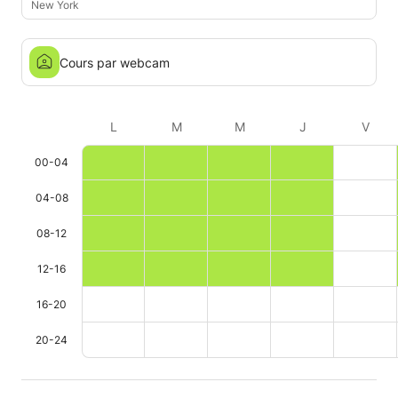
New York
Cours par webcam
L
M
M
J
V
00-04
04-08
08-12
12-16
16-20
20-24