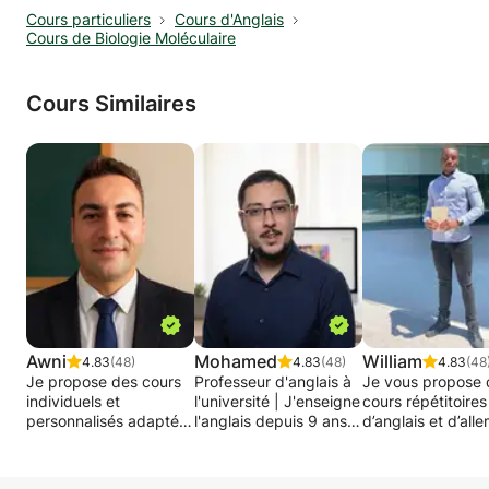
Cours particuliers
Cours d'Anglais
Cours de Biologie Moléculaire
Cours Similaires
Awni
Mohamed
William
4.83
(48)
4.83
(48)
4.83
(48
Je propose des cours
Professeur d'anglais à
Je vous propose 
individuels et
l'université | J'enseigne
cours répétitoires
personnalisés adaptés
l'anglais depuis 9 ans |
d’anglais et d’all
à votre niveau. Les
Spécialisé en anglais
selon votre prog
groupes sont
conversationnel.
scolaire ou simpl
également les
par envie de se