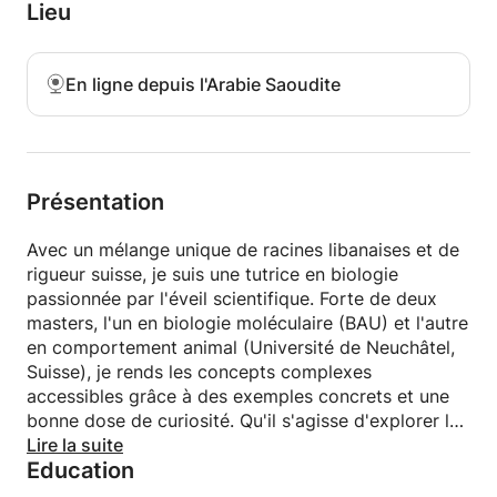
l'esprit critique. Passionnée par l'écologie et la
Lieu
conservation, je m'engage à aider les étudiants à
atteindre leurs objectifs académiques dans un cadre
en ligne bienveillant.
En ligne depuis l'Arabie Saoudite
Présentation
Avec un mélange unique de racines libanaises et de
rigueur suisse, je suis une tutrice en biologie
passionnée par l'éveil scientifique. Forte de deux
masters, l'un en biologie moléculaire (BAU) et l'autre
en comportement animal (Université de Neuchâtel,
Suisse), je rends les concepts complexes
accessibles grâce à des exemples concrets et une
bonne dose de curiosité. Qu'il s'agisse d'explorer les
subtilités des cellules ou les merveilles des
Lire la suite
Education
écosystèmes, je suis là pour vous guider – aucun
sujet scientifique n'est trop complexe pour moi !