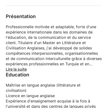
Chaque séance combine exercices de conversation,
expressions courantes utiles, explications
grammaticales simples et activités interactives pour
Présentation
un apprentissage à la fois ludique et efficace. Les
leçons sont centrées sur l'apprenant, dynamiques et
Professionnelle motivée et adaptable, forte d'une
adaptées à son rythme et à ses centres d'intérêt.
expérience internationale dans les domaines de
Vous allez apprendre à:
l'éducation, de la communication et du service
Parlez plus naturellement et avec plus d'assurance.
client. Titulaire d'un Master en Littérature et
Améliorer sa prononciation et ses compétences
Civilisation Anglaises, j'ai développé de solides
d'écoute
compétences interpersonnelles, organisationnelles
Utilisez la grammaire correctement dans les
et de communication interculturelle grâce à diverses
situations quotidiennes
expériences professionnelles en Turquie et en
Enrichissez votre vocabulaire pour la vie
Algérie. Reconnue pour mon professionnalisme, mon
Lire la suite
quotidienne, le travail et les voyages.
Education
esprit d'équipe et ma capacité d'adaptation rapide,
Développer les compétences en lecture et en
je souhaite contribuer au développement
écriture
d'organisations dynamiques tout en poursuivant
Maîtrise en langue anglaise (littérature et
Communiquer couramment dans de vraies
mon évolution personnelle et professionnelle.
civilisation)
conversations
Licence en langue anglaise
Des cours sont proposés pour les apprenants
Expérience d'enseignement acquise à la fois à
débutants, intermédiaires et avancés, avec un
l'université et dans des centres de langues privés