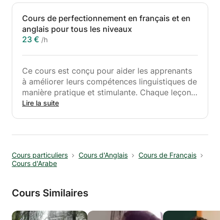
Cours de perfectionnement en français et en
anglais pour tous les niveaux
23 €
/h
Ce cours est conçu pour aider les apprenants
à améliorer leurs compétences linguistiques de
manière pratique et stimulante. Chaque leçon
vise à développer l'expression orale, la
Lire la suite
compréhension orale, la lecture et l'écriture
grâce à des activités interactives, des thèmes
concrets et une pratique structurée de la
grammaire.
Cours particuliers
Cours d'Anglais
Cours de Français
Les élèves enrichiront leur vocabulaire,
Cours d'Arabe
gagneront en aisance à l'oral et amélioreront
leur maîtrise de la grammaire et de la
prononciation. Les leçons comprennent des
Cours Similaires
discussions guidées, des jeux de rôle, des
exercices de résolution de problèmes et un