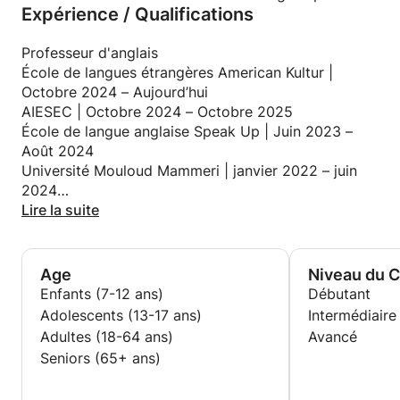
accompagnement personnalisé pour aider chaque
Expérience / Qualifications
étudiant à progresser de manière régulière et
confortable.
Professeur d'anglais
École de langues étrangères American Kultur |
Octobre 2024 – Aujourd’hui
AIESEC | Octobre 2024 – Octobre 2025
École de langue anglaise Speak Up | Juin 2023 –
Août 2024
Université Mouloud Mammeri | janvier 2022 – juin
2024
Association des activités jeunesse | Février 2019 –
Lire la suite
Avril 2022
Age
Niveau du 
Enfants (7-12 ans)
Débutant
Adolescents (13-17 ans)
Intermédiaire
Adultes (18-64 ans)
Avancé
Seniors (65+ ans)