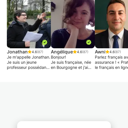
suivi personnalisé pour favoriser une
progression constante.
Ce cours s'adresse aux apprenants souhaitant
perfectionner leur anglais pour communiquer
dans un contexte académique, professionnel
ou au quotidien. Les séances sont adaptées au
niveau et aux objectifs de chaque étudiant afin
de garantir un apprentissage efficace et
personnalisé.
Jonathan
Angélique
Awni
4.6
(87)
4.6
(87)
4.6
(87)
Je m'appelle Jonathan.
Bonjour!
Parlez français a
Je suis un jeune
Je suis française, née
assurance ! « Pra
professeur possédant
en Bourgogne et j'ai
le français en lign
déjà 15 ans
grandi entre la
Améliorez rapide
d'expérience dans le
Bourgogne et Paris.
votre expression o
domaine du soutien
Enseignante
» Améliorez votre
scolaire auprès des
expérimentée, j'ai
prononciation, vo
enfants du primaire et
donné de nombreux
grammaire, votre
du secondaire jusqu'en
cours à l'Alliance
lecture, votre écr
réthorique.
Française, en
et préparez-vous
ambassades, en
examens
J'assure également un
entreprises, en
internationaux. J'
suivi individuel pour
université et en cours
les débutants à p
votre méthode de
privés.
avec assurance et