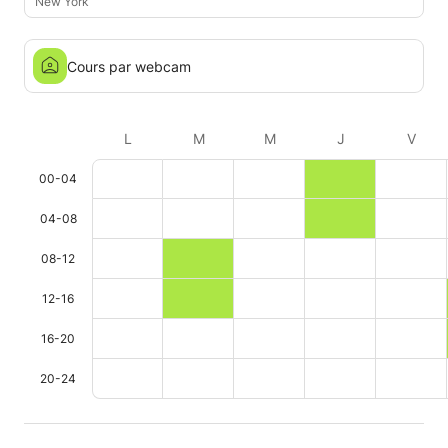
New York
Cours par webcam
L
M
M
J
V
00-04
04-08
08-12
12-16
16-20
20-24