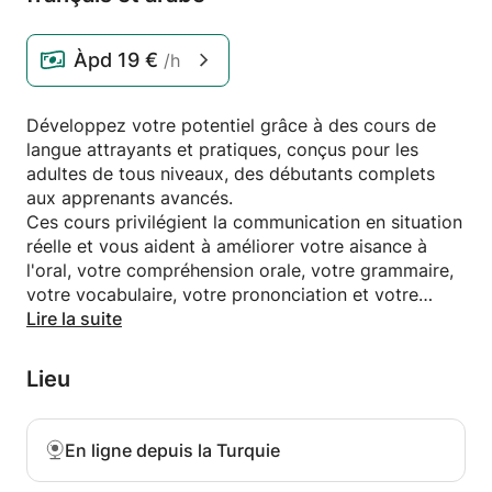
Àpd
19 €
/h
Développez votre potentiel grâce à des cours de
langue attrayants et pratiques, conçus pour les
adultes de tous niveaux, des débutants complets
aux apprenants avancés.
Ces cours privilégient la communication en situation
réelle et vous aident à améliorer votre aisance à
l'oral, votre compréhension orale, votre grammaire,
votre vocabulaire, votre prononciation et votre
fluidité dans un environnement interactif et
Lire la suite
stimulant. Que vous souhaitiez voyager, travailler à
l'international, préparer des entretiens d'embauche,
Lieu
communiquer avec des amis à l'étranger ou
simplement gagner en confiance en anglais, en
français ou en arabe, les cours sont adaptés à vos
En ligne depuis la Turquie
objectifs personnels et à votre style
d'apprentissage.