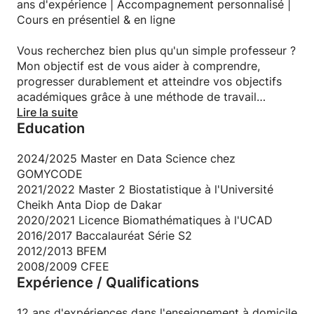
ans d'expérience | Accompagnement personnalisé |
examens.
Cours en présentiel & en ligne
⭐ Une méthode de travail efficace et personnalisée
Vous recherchez bien plus qu'un simple professeur ?
Chaque accompagnement débute par un diagnostic
Mon objectif est de vous aider à comprendre,
permettant d'identifier les acquis et les difficultés de
progresser durablement et atteindre vos objectifs
l'élève.
académiques grâce à une méthode de travail
rigoureuse, adaptée à votre niveau et à vos
Lire la suite
À partir de cette évaluation, je mets en place un
Education
ambitions.
programme personnalisé qui vise à :
Diplômé de l'Université Cheikh Anta Diop de Dakar
2024/2025 Master en Data Science chez
renforcer les bases ;
(UCAD) et fort de plus de 10 ans d'expérience dans
GOMYCODE
corriger durablement les erreurs récurrentes ;
le soutien scolaire, j'accompagne chaque année des
2021/2022 Master 2 Biostatistique à l'Université
améliorer la compréhension des notions ;
élèves et étudiants issus des systèmes scolaires
Cheikh Anta Diop de Dakar
développer une méthode de travail efficace ;
sénégalais, français et canadien, du collège jusqu'à
2020/2021 Licence Biomathématiques à l'UCAD
préparer sereinement les contrôles et examens.
l'université.
2016/2017 Baccalauréat Série S2
2012/2013 BFEM
J'accorde une grande importance aux explications
Que vous souhaitiez améliorer vos résultats,
2008/2009 CFEE
simples, aux exemples concrets et aux exercices
Expérience / Qualifications
préparer un examen, réussir un concours ou
progressifs permettant à l'élève de consolider ses
approfondir des notions de mathématiques
acquis étape par étape.
appliquées, de statistiques ou de modélisation, je
12 ans d'expériences dans l'enseignement à domicile