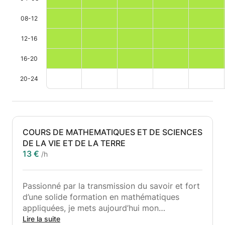
-- Modélisation de phénomènes réels
08-12
-- Simulation numérique
-- Biomathématiques
12-16
-- Optimisation
-- Recherche opérationnelle
16-20
✅ Physique-Chimie
20-24
-- Collège
-- Lycée
-- Enseignement supérieur
COURS DE MATHEMATIQUES ET DE SCIENCES
✅ Programmation scientifique
DE LA VIE ET DE LA TERRE
13 €
/h
-- Language R
-- Python
-- Analyse de données
Passionné par la transmission du savoir et fort
-- Visualisation
d’une solide formation en mathématiques
-- Calcul scientifique
appliquées, je mets aujourd’hui mon
💻 Des cours modernes et interactifs
expérience au service des élèves du collège et
Lire la suite