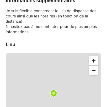
Informations supplémentaires
• Enseignement accompagné avec méthodologie
• Révision de la matière vue à l’école et remise à
Je suis flexible concernant le lieu de dispense des
niveau
cours ainsi que les horaires (en fonction de la
• Suivi avec l’élève des progrès et remédiation aux
distance).
lacunes
N'hésitez pas à me contacter pour de plus amples
• Exercices supplémentaires et correction
informations !
• Corrections des devoirs et travaux à remettre à
l'école
Lieu
• Préparation des interrogations et des examens, y
compris revue