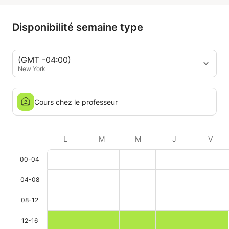
Disponibilité semaine type
(GMT -04:00)
New York
Cours chez le professeur
L
M
M
J
V
00-04
04-08
08-12
12-16