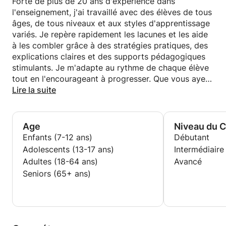
Forte de plus de 20 ans d'expérience dans
l'enseignement, j'ai travaillé avec des élèves de tous
âges, de tous niveaux et aux styles d'apprentissage
variés. Je repère rapidement les lacunes et les aide
à les combler grâce à des stratégies pratiques, des
explications claires et des supports pédagogiques
stimulants. Je m'adapte au rythme de chaque élève
tout en l'encourageant à progresser. Que vous ayez
des difficultés en grammaire, en prononciation, en
Lire la suite
vocabulaire ou en expression orale, je vous
accompagnerai avec patience et un plan structuré.
Age
Niveau du 
Enfants (7-12 ans)
Débutant
Adolescents (13-17 ans)
Intermédiaire
Adultes (18-64 ans)
Avancé
Seniors (65+ ans)