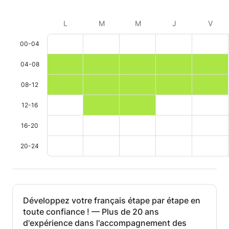
L
M
M
J
V
00-04
04-08
08-12
12-16
16-20
20-24
Développez votre français étape par étape en
toute confiance ! — Plus de 20 ans
d'expérience dans l'accompagnement des