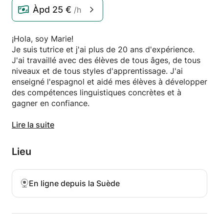
Àpd
25 €
/h
¡Hola, soy Marie!
Je suis tutrice et j'ai plus de 20 ans d'expérience.
J'ai travaillé avec des élèves de tous âges, de tous
niveaux et de tous styles d'apprentissage. J'ai
enseigné l'espagnol et aidé mes élèves à développer
des compétences linguistiques concrètes et à
gagner en confiance.
💬 Ce que je propose
Lire la suite
Mes cours sont conviviaux, structurés et adaptés à
vos besoins, que vous soyez débutant complet ou
Lieu
que vous souhaitiez perfectionner votre aisance. Je
vous ferai également découvrir la culture espagnole,
sa façon de penser et bien plus encore.
En ligne depuis la Suède
✅ Grâce à nos cours, vous pourrez :
- Améliorer votre expression orale et votre