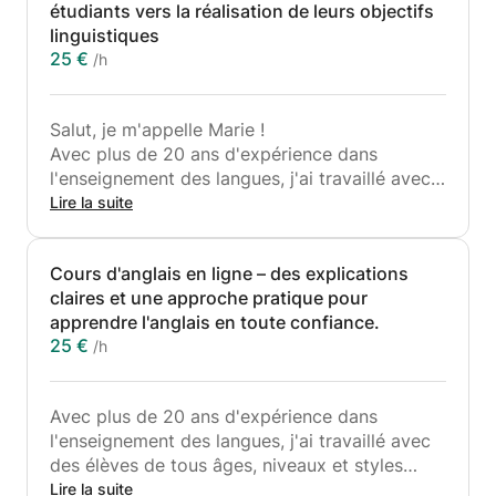
étudiants vers la réalisation de leurs objectifs
linguistiques
25 €
/h
Salut, je m'appelle Marie !
Avec plus de 20 ans d'expérience dans
l'enseignement des langues, j'ai travaillé avec
des élèves de tous âges, de tous niveaux et de
Lire la suite
tous styles d'apprentissage.
Cours d'anglais en ligne – des explications
✯ Avez-vous des difficultés avec la grammaire
claires et une approche pratique pour
française et les bases de la langue ?
apprendre l'anglais en toute confiance.
25 €
/h
Je peux rapidement identifier les lacunes en
matière de connaissances et aider les élèves à
les combler grâce à des stratégies pratiques,
Avec plus de 20 ans d'expérience dans
des explications claires et des supports
l'enseignement des langues, j'ai travaillé avec
pédagogiques attrayants.
des élèves de tous âges, niveaux et styles
d'apprentissage. Je repère rapidement les
Lire la suite
Je me concentre sur :