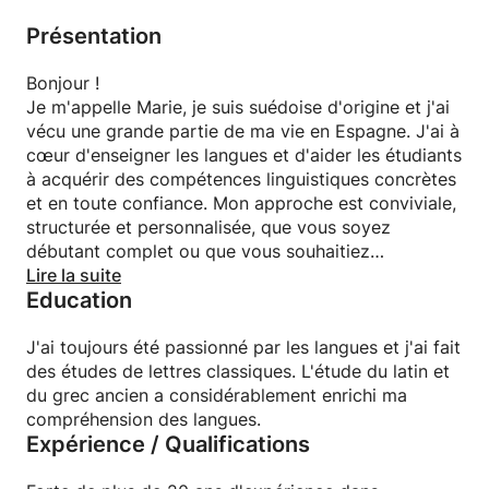
compréhension de l'espagnol
- Apprendre la grammaire avec des exemples clairs
Présentation
et des supports pédagogiques attrayants
- Combler vos lacunes grâce à des stratégies
Bonjour !
pratiques
Je m'appelle Marie, je suis suédoise d'origine et j'ai
- Bénéficier de cours personnalisés, adaptés à vos
vécu une grande partie de ma vie en Espagne. J'ai à
besoins et à votre rythme d'apprentissage
cœur d'enseigner les langues et d'aider les étudiants
- Développer votre confiance en vous
à acquérir des compétences linguistiques concrètes
et en toute confiance. Mon approche est conviviale,
🇪🇸 Apprendre l'espagnol deviendra un plaisir ! Je
structurée et personnalisée, que vous soyez
serais ravie de vous aider à atteindre vos objectifs
débutant complet ou que vous souhaitiez
linguistiques ! Réservez votre premier cours et
perfectionner votre aisance.
Lire la suite
commencez – ou poursuivez – votre apprentissage
Education
des langues !
Et si vous avez des questions ou des doutes,
J'ai toujours été passionné par les langues et j'ai fait
n’hésitez pas à m’envoyer un message ; je serai ravie
des études de lettres classiques. L'étude du latin et
de vous aider !
du grec ancien a considérablement enrichi ma
¡Nos vemos pronto!
compréhension des langues.
Expérience / Qualifications