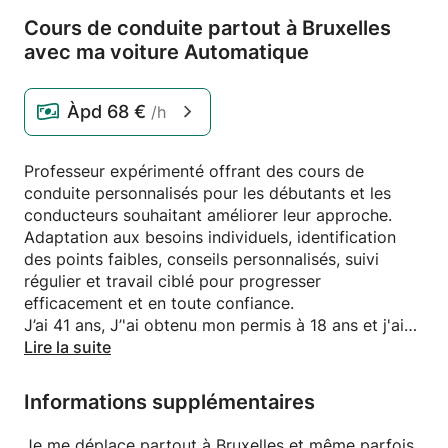
Cours de conduite partout à Bruxelles
avec ma voiture Automatique
Àpd
68 €
/h
Professeur expérimenté offrant des cours de
conduite personnalisés pour les débutants et les
conducteurs souhaitant améliorer leur approche.
Adaptation aux besoins individuels, identification
des points faibles, conseils personnalisés, suivi
régulier et travail ciblé pour progresser
efficacement et en toute confiance.
J’ai 41 ans, J’'ai obtenu mon permis à 18 ans et j'ai
travaillé comme chauffeur de bus pendant 9 ans.
Lire la suite
Fort de mon expérience, j'ai enseigné à de
nombreux élèves à conduire, et mon calme à toute
Informations supplémentaires
épreuve les rassure. Personne de confiance et
accueillante, je possède une expertise approfondie
Je me déplace partout à Bruxelles et même parfois