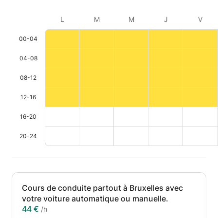
L
M
M
J
V
00-04
04-08
08-12
12-16
16-20
20-24
Cours de conduite partout à Bruxelles avec
votre voiture automatique ou manuelle.
44 €
/h