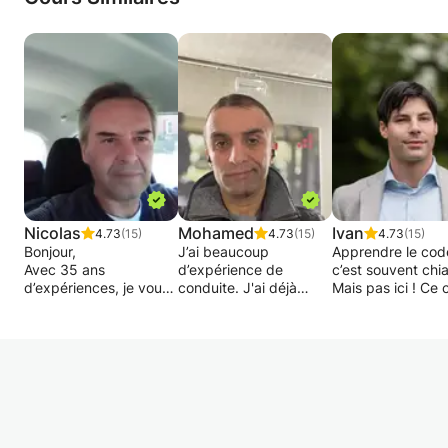
Nicolas
Mohamed
Ivan
4.73
(15)
4.73
(15)
4.73
(15)
Bonjour,
J’ai beaucoup
Apprendre le cod
Avec 35 ans
d’expérience de
c’est souvent chia
d’expériences, je vous
conduite. J'ai déjà
Mais pas ici ! Ce 
propose d’améliorer
roulé partout en Europe
est fait pour t'aid
votre conduite
et en Afrique et plus
passer l'examen
automobile et de
encore, j’aime
théorique du per
réussir votre permis de
beaucoup voyager en
(code de la route
conduire. Si vous avez
voiture, j’ai déjà donné
des méthodes clai
peur au volant, des
des cours à mes
des rappels malin
autres usagers, de
proches et à mes amis
astuces
rouler en ville, sur
plus que satisfait. Avec
mnémotechniques