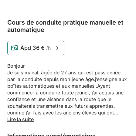
Cours de conduite pratique manuelle et
automatique
Àpd
36 €
/h
Bonjour
Je suis manal, âgée de 27 ans qui est passionnée
par la conduite depuis mon jeune âge.j’enseigne aux
boîtes automatiques et aux manuelles .Ayant
commencer à conduire toute jeune , j’ai acquis une
confiance et une aisance dans la route que je
souhaiterais transmettre aux futurs apprenties,
comme j’ai fais avec les anciens élèves qui ont
parfaitement évolué.
Lire la suite
Je m’adapte à tous les niveaux que vous soyez
débutant ou avancé.