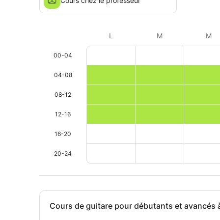
Cours chez le professeur
L
M
M
00-04
04-08
08-12
12-16
16-20
20-24
Cours de guitare pour débutants et avancés 