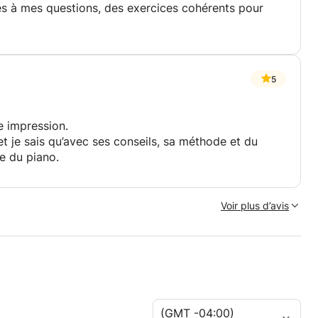
ses à mes questions, des exercices cohérents pour
i à apprendre avec Jeff !
5
e impression.
et je sais qu’avec ses conseils, sa méthode et du
ue du piano.
Voir plus d’avis
(GMT -04:00)