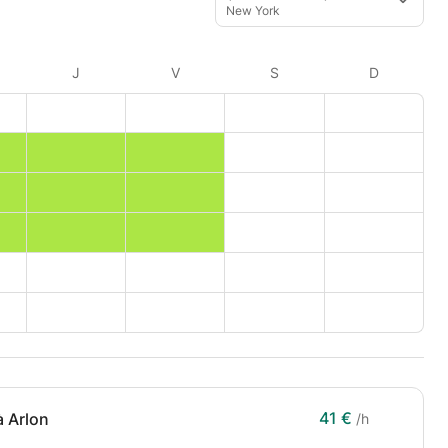
New York
J
V
S
D
41 €
à Arlon
/h