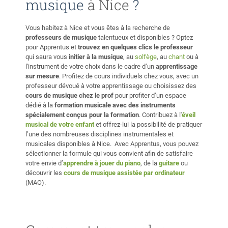
musique
à Nice
?
que vos cours ne sont pas pressés par l'étudiant suivant
et qu'il y a suffisamment de temps pour résoudre vos
problèmes de piano et de musique. < Enregistrement >
Vous habitez à Nice et vous êtes à la recherche de
J'encourage fortement mes élèves à enregistrer leur
professeurs de musique
talentueux et disponibles ? Optez
progression. Cela peut fournir une norme objective pour la
pour Apprentus et
trouvez en quelques clics le professeur
qui saura vous
initier à la musique
, au
solfège
, au
chant
ou à
comparaison et vous aider à analyser votre jeu
l'instrument de votre choix dans le cadre d’un
apprentissage
précisément. Au cours de mes neuf ans d'expérience en
sur mesure
. Profitez de cours individuels chez vous, avec un
enseignement de la musique, j'ai constaté que de
professeur dévoué à votre apprentissage ou choisissez des
nombreux élèves, y compris les avancés, jouent déjà
cours de musique chez le prof
pour profiter d’un espace
certaines sections très bien, tandis que d'autres sections
dédié à la
formation musicale avec des instruments
ne sont pas assez bonnes. Mais ils continuent d'essayer
spécialement conçus pour la formation
. Contribuez à l'
éveil
d'améliorer ces sections fines, sans être conscients de ces
musical de votre enfant
et offrez-lui la possibilité de pratiquer
l’une des nombreuses disciplines instrumentales et
sections faibles. Sans une référence objective, il est
musicales disponibles à Nice. Avec Apprentus, vous pouvez
difficile de distribuer notre effort avec précision. Cela peut
sélectionner la formule qui vous convient afin de satisfaire
conduire à des performances instables et à une pratique
votre envie d’
apprendre à jouer du piano
, de la
guitare
ou
sans but précis qui peut facilement réduire
découvrir les
cours de musique assistée par ordinateur
l'enthousiasme. Enregistrer vos résultats et les comparer
(MAO).
avec les enregistrements que vous aimez sur YouTube ou
Spotify peut être un moyen efficace d'analyser votre jeu
et de fixer des objectifs précis. Si vous avez un piano
numérique, je peux vous aider à produire une vidéo de