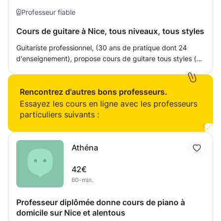
expérience dans l'industrie musicale, avec beaucoup
d'artistes connus et de grands labels. Je mets ce savoir à
Professeur fiable
votre disposition.
Cours de guitare à Nice, tous niveaux, tous styles
Guitariste professionnel, (30 ans de pratique dont 24
d'enseignement), propose cours de guitare tous styles (
rock, métal, blues, fingerstyle, funk, folk, classique... ), à
Nice. L'approche sera fonction de chacun mais inclura
l'abord de l'harmonie ( théorie, gammes, accords,
Rencontrez d'autres bons professeurs.
rythme...), de l'improvisation, de la composition, ainsi que
Essayez les cours en ligne avec les professeurs
le travail d'exercices destinés à développer la dextérité, la
particuliers suivants :
précision et la rapidité (travail de l'aller retour, du
sweeping, du sweep picking, du legato, tapping,
fingerpicking etc...) le but étant de s'approprier
Athéna
l'instrument au plus vite sans passer par le solfège, afin de
pouvoir exprimer librement sa créativité. Possibilité
42€
d'initiation à la MAO (Musique Assistée par Ordinateur) sur
60-min.
logiciel Cubase Pro10. Possibilité de régler en chèque
emploi service.
Professeur diplômée donne cours de piano à
domicile sur Nice et alentous