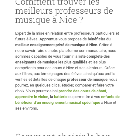
Comment trouver les
votre performance pour chaque session. Cela peut être un
meilleurs professeurs de
enregistrement tangible de vos efforts et vous pouvez le
musique à Nice ?
partager avec vos amis et votre famille via YouTube ou
d'autres plateformes.
Expert de la mise en relation entre professeurs particuliers et
futurs élèves,
Apprentus
vous propose de
bénéficier du
meilleur enseignement privé de musique à Nice
. Grâce à
notre savoir-faire et notre plateforme communautaire, nous
sommes capables de vous fournir la l
iste complète des
enseignants de musique les plus qualifiés
et les plus
compétents pour des cours à Nice et ses alentours. Grâce
aux filtres, aux témoignages des élèves ainsi qu’aux profils
vérifiés et détaillés de chaque
professeur de musique
, vous
pourrez, en quelques clics, étudier, comparer et faire votre
choix. Vous pourrez ainsi
prendre des cours de chant
,
apprendre le violon
,
la
batterie
ou permettre à vos
enfants de
bénéficier d’un enseignement musical spécifique
à Nice et
ses environs.