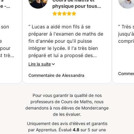
e -
physique pour tous
e
niveaux / Professeur
diplômé - Je m'engage
contractuellement à
 son
“
Lucas a aidé mon fils à se
“
Très 
vous faire progresser !
préparer à l'examen de maths de
jusqu'à
(Neuchâtel)
e
fin d'année pour qu'il puisse
compris
 pour
intégrer le lycée. Il l'a très bien
t très
préparé et lui a proposé des
exercices supplémentaires en
Lire la suite
rendre
dehors des cours. Il communique
Comment
Commentaire de Alessandra
et explique très clairement, et fait
ucoup
preuve d'une grande flexibilité
pour trouver des horaires
Pour vous garantir la qualité de nos
nstater
adaptés aux besoins de l'élève.
professeurs de Cours de Maths, nous
 manuel
Je le recommande vivement.
”
demandons à nos élèves de Mondercange
sé en
de les évaluer.
ure de
Uniquement des avis d'élèves et garantis
pter
par Apprentus.
Évalué
4.8
sur 5 sur une