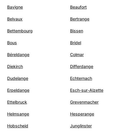
Bavigne
Beaufort
Belvaux
Bertrange
Bettembourg
Bissen
Bous
Bridel
Béreldange
Colmar
Diekirch
Differdange
Dudelange
Echternach
Erpeldange
Esch-sur-Alzette
Ettelbruck
Grevenmacher
Helmsange
Hesperange
Hobscheid
Junglinster