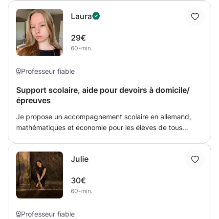
Leçons personnalisées, explications claires et exercices
Laura
pratiques pour surmonter les difficultés.
29€
60-min.
Professeur fiable
Support scolaire, aide pour devoirs à domicile/
épreuves
Je propose un accompagnement scolaire en allemand,
mathématiques et économie pour les élèves de tous
niveaux. Les cours sont adaptés aux besoins de chaque
élève afin de renforcer les connaissances, améliorer les
Julie
résultats scolaires et développer une méthode de travail
efficace. En allemand, nous travaillons la grammaire, le
30€
vocabulaire, la compréhension écrite et orale ainsi que
60-min.
l’expression. En mathématiques, nous abordons les
calculs, l’algèbre, la géométrie et la résolution de
problèmes. En économie, nous étudions les notions
Professeur fiable