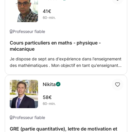
41€
60-min.
Professeur fiable
Cours particuliers en maths - physique -
mécanique
Je dispose de sept ans d'expérience dans l'enseignement
des mathématiques . Mon objectif en tant qu'enseignant
est de garantir un environnement d'apprentissage positif
pour tous les élèves, et mon expertise me permet de le
Nikita
faire. Mon parcours professionnel m'a permis d'acquérir
un ensemble de compétences diversifiés, principalement
58€
en matière de communication, mais aussi de techniques
60-min.
de motivation et de personnaliser le parcours
d'apprentissage..
Professeur fiable
GRE (partie quantitative), lettre de motivation et