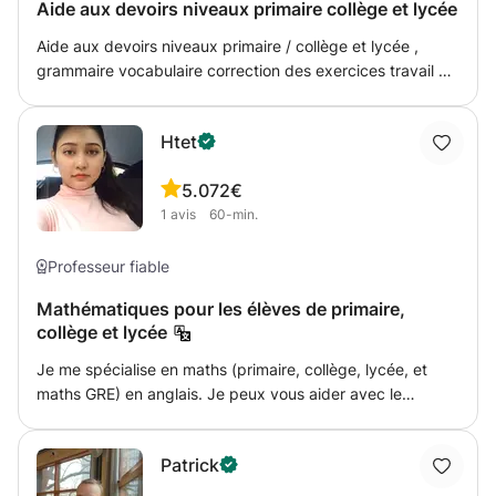
été très satisfaits avec mon travail. J’aime travailler avec
Aide aux devoirs niveaux primaire collège et lycée
les enfants et les aider à comprendre la matière avec
Aide aux devoirs niveaux primaire / collège et lycée ,
patience. N’hésitez pas à me contacter en message privé
grammaire vocabulaire correction des exercices travail à
pour toute question ou pour plus d’informations. Au plaisir
rendre. Également explications des cours pour permettre
de vous aider !
à l’élève de réviser plus régulièrement et donc d’obtenir de
Htet
meilleur note
5.0
72€
1
avis
60-min.
Professeur fiable
Mathématiques pour les élèves de primaire,
collège et lycée
Je me spécialise en maths (primaire, collège, lycée, et
maths GRE) en anglais. Je peux vous aider avec le
concept et obtenir plus de pratique. Je fais en sorte que
le plan d'étude soit amusant et me concentre sur la
Patrick
pensée conceptuelle. Pour les maths GRE, nous pouvons
discuter sujet par sujet et pratiquer les anciennes