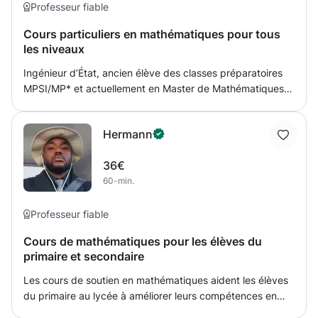
mathématiques compréhension des consignes et
Professeur fiable
raisonnements mathématiques.
Cours particuliers en mathématiques pour tous
les niveaux
Ingénieur d’État, ancien élève des classes préparatoires
MPSI/MP* et actuellement en Master de Mathématiques
Fondamentales, je suis passionné depuis toujours par la
beauté et la rigueur des mathématiques. J’ai à cœur de
Hermann
transmettre cette passion à mes élèves à travers une
approche claire, vivante et stimulante. Tous mes élèves
36€
ont réussi leurs examens, grâce à une méthode qui allie
60-min.
compréhension en profondeur et plaisir du raisonnement.
Ce cours s’adresse à ceux qui veulent aller au-delà des
formules, comprendre le pourquoi derrière le comment, et
Professeur fiable
découvrir les mathématiques comme un art de penser.
Cours de mathématiques pour les élèves du
Nous explorerons ensemble l’analyse, l’algèbre et la
primaire et secondaire
géométrie, en développant intuition, rigueur et créativité
mathématique.
Les cours de soutien en mathématiques aident les élèves
du primaire au lycée à améliorer leurs compétences en
arithmétique, algèbre, géométrie, statistiques et calcul.