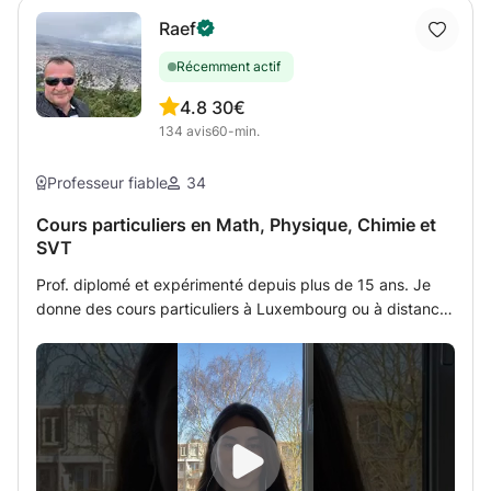
Raef
Récemment actif
4.8
30€
134
avis
60-min.
Professeur fiable
34
Cours particuliers en Math, Physique, Chimie et
SVT
Prof. diplomé et expérimenté depuis plus de 15 ans. Je
donne des cours particuliers à Luxembourg ou à distance
par tableau interactif partagé avec l'étudiant (méthode
PROFESSIONNELLE TRES MODERNISEE qui fonctionne en
cliquant au link que j'envoie par Zoom ou Skype et qui
sert comme tableau équipé des outils sur lequel on peut
écrire tous les deux, projetter le devoir à corriger,
expliquer et sauvegarder le travail). La conversation
s'effectue par Zoom ou Skype. Les cours de math,