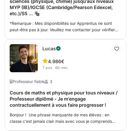
sciences (physique, chimie) jusqu'aux niveaux
MYP (IB)/IGCSE (Cambridge/Pearson Edexcel,
etc.)/S5 ...
*Remarque : Mes disponibilités sur Apprentus ne sont
peut-être pas à jour. Veuillez me contacter pour vérifier
mes disponibilités actuelles. Cours de mathématiques
enseigné par un ingénieur diplômé avec plus de 14 ans
Lucas
d'expérience dans l'enseignement des mathématiques
jusqu'au premier cycle. J'ai également plus de 9 ans
4.9
86€
d'expérience dans l'enseignement et l'animation de tests
7
avis
60-min.
standardisés tels que le GRE et le SAT. Je peux vous aider
à apprendre ces cours standardisés (GRE, SAT et même
TOEFL) plus efficacement. Je propose des cours de
Professeur fiable
3
mathématiques pour différents niveaux d'étudiants, y
Cours de maths et physique pour tous niveaux /
compris les étudiants de licence, les étudiants de l'IB
Professeur diplômé - Je m'engage
(Math SL et Math HL), les étudiants de niveau A, les
contractuellement à vous faire progresser !
étudiants européens de niveau S6 et S7, les étudiants
GCSE et les étudiants IGCSE. Je dispense également des
Bonjour ! Une phrase marquante de mes élèves : en
cours de sciences en physique et chimie pour les
classe c'est jamais clair mais avec vous je comprends
étudiants jusqu'au niveau secondaire supérieur européen,
tout! Je suis Lucas, 28 ans, passionné par l'enseignement