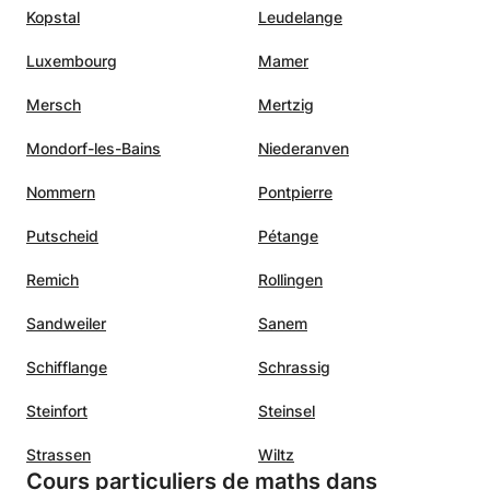
Kopstal
Leudelange
Luxembourg
Mamer
Mersch
Mertzig
Mondorf-les-Bains
Niederanven
Nommern
Pontpierre
Putscheid
Pétange
Remich
Rollingen
Sandweiler
Sanem
Schifflange
Schrassig
Steinfort
Steinsel
Strassen
Wiltz
Cours particuliers de maths dans