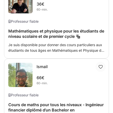
36€
questions pour la préparation à l'examen. Je peux fournir
60-min.
des cours d'anglais pour les élèves du secondaire et du
secondaire et les candidats aux tests IELTS et GRE.
Professeur fiable
Mathématiques et physique pour les étudiants de
niveau scolaire et de premier cycle
Je suis disponible pour donner des cours particuliers aux
étudiants de tous âges en Mathématiques et Physique du
niveau débutant au niveau d'introduction au premier
cycle. Les sujets abordés comprenaient (mais sans s'y
Ismail
limiter) : le calcul, l'algèbre, la géométrie, les statistiques,
les mathématiques appliquées et la mécanique. Je
66€
connais les différentes exigences des systèmes scolaires
60-min.
luxembourgeois (IB, européen et A-level) et peux donner
des cours particuliers en anglais et en français. J'ai
également un diplôme C1 en allemand.
Professeur fiable
Cours de maths pour tous les niveaux - Ingénieur
financier diplômé d’un Bachelor en