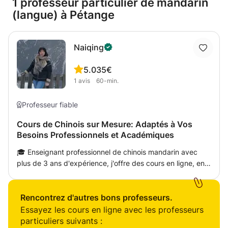
1 professeur particulier de mandarin
(langue) à Pétange
Naiqing
5.0
35€
1
avis
60-min.
Professeur fiable
Cours de Chinois sur Mesure: Adaptés à Vos
Besoins Professionnels et Académiques
🎓 Enseignant professionnel de chinois mandarin avec
plus de 3 ans d'expérience, j'offre des cours en ligne, en
personne et à domicile pour tous les âges et niveaux.
Basé dans le sud-est de la Chine, j'ai déménagé en
Europe en 2020 pour partager ma passion pour la langue
Rencontrez d'autres bons professeurs.
et la culture chinoises avec des étudiants du monde
Essayez les cours en ligne avec les professeurs
entier. 🌟 Spécialités : Cours individuels et en groupe
particuliers suivants :