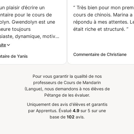
certifiée pour
groupe, HSK, ch
un plaisir d’écrire un
“
Très bien pour mon prem
l’enseignement du
quotidien, etc.,
taire pour le cours de
cours de chinois. Marina a
chinois. 15 ans
pour les adultes
lyn. Gwendolyn est une
répondu à mes attentes. Le cours
d'expérience
(Marseille)
eure toujours
était riche et structuré.
”
(Bruxelles)
siaste, dynamique, motivée
iante, qui donne
uite
blement envie d’apprendre
Commentaire de Christiane
aire de Yanis
ois. Elle prépare pour
 séance des supports sur
, parfaitement adaptés au
Pour vous garantir la qualité de nos
de l’étudiant ainsi qu’à ses
professeurs de Cours de Mandarin
fs. Ayant personnellement
(Langue), nous demandons à nos élèves de
d’un programme intensif,
Pétange de les évaluer.
lyn a su concevoir des
Uniquement des avis d'élèves et garantis
otalement personnalisés,
par Apprentus.
Évalué
4.9
sur 5 sur une
agnés d’exercices et de
base de
102
avis.
 utiles, ciblés, qui me
tent de progresser