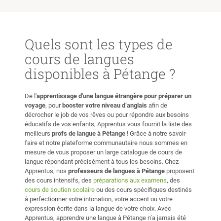
tement et efficacement.
nces sont toujours riches
tructives : à elles seules,
’ont permis d’avancer bien
Quels sont les types de
e l’ensemble des cours de
cours de langues
 que j’ai suivis durant toute
disponibles à Pétange ?
arité. D’une grande
esse et d’une remarquable
De l'
apprentissage d'une langue étrangère pour préparer un
té d’adaptation, Gwendolyn
voyage
, pour
booster votre niveau d’anglais
afin de
e professeure
décrocher le job de vos rêves ou pour répondre aux besoins
onnelle que je
éducatifs de vos enfants, Apprentus vous fournit la liste des
ande chaleureusement à
meilleurs
profs de langue à Pétange
! Grâce à notre savoir-
faire et notre plateforme communautaire nous sommes en
udiant, quels que soient
mesure de vous proposer un large catalogue de cours de
ectifs en chinois.
”
langue répondant précisément à tous les besoins. Chez
Apprentus, nos
professeurs de langues à Pétange
proposent
des cours intensifs, des
préparations aux examens
, des
cours de soutien scolaire
ou des cours spécifiques destinés
à perfectionner votre intonation, votre accent ou votre
expression écrite dans la langue de votre choix. Avec
Apprentus, apprendre une langue à Pétange n’a jamais été