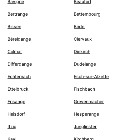
Bavigne
Beaufort
Bertrange
Bettembourg
Bissen
Bridel
Béreldange
Clervaux
Colmar
Diekirch
Differdange
Dudelange
Echternach
Esch-sur-Alzette
Ettelbruck
Fischbach
Frisange
Grevenmacher
Heisdorf
Hesperange
Itzig
Junglinster
Kayl
Kirchberg