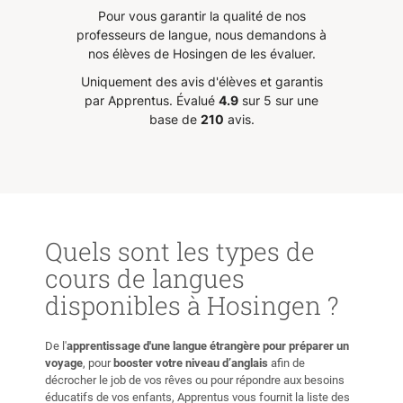
e que
est perceptible, chaque leçon
Pour vous garantir la qualité de nos
t
étant préparée et axée sur mes
professeurs de langue, nous demandons à
e chose
besoins individuels.
”
nos élèves de Hosingen de les évaluer.
e cours
Uniquement des avis d'élèves et garantis
, il est
par Apprentus.
Évalué
4.9
sur 5 sur une
 avec
base de
210
avis.
t aucun
avancer
de, et
 motive
mon
Quels sont les types de
cours de langues
disponibles à Hosingen ?
De l'
apprentissage d'une langue étrangère pour préparer un
voyage
, pour
booster votre niveau d’anglais
afin de
décrocher le job de vos rêves ou pour répondre aux besoins
éducatifs de vos enfants, Apprentus vous fournit la liste des