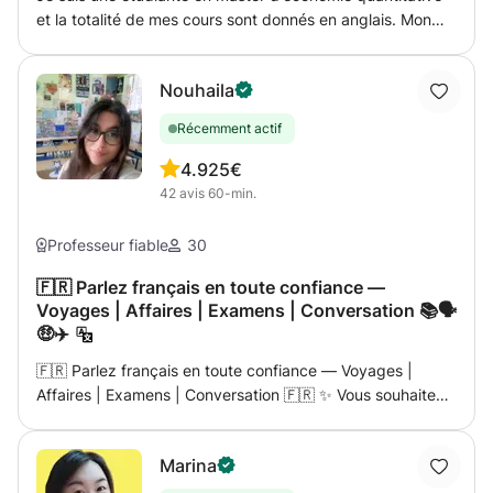
et la totalité de mes cours sont donnés en anglais. Mon
but est d'aider l'élève dans la résolution des exercices et à
comprendre la théorie mais surtout de donner une
Nouhaila
méthode de travail efficace pour le rendre autonome dans
la poursuite de ses études.
Récemment actif
4.9
25€
42
avis
60-min.
Professeur fiable
30
🇫🇷 Parlez français en toute confiance —
Voyages | Affaires | Examens | Conversation 📚🗣️
🤑✈️
🇫🇷 Parlez français en toute confiance — Voyages |
Affaires | Examens | Conversation 🇫🇷 ✨ Vous souhaitez
apprendre le français de manière ludique, pratique et
axée sur la communication ? C'est votre place ! ✨ Je suis
Marina
un professeur de français qualifié et expérimenté qui vous
guidera étape par étape pour parler en toute confiance,