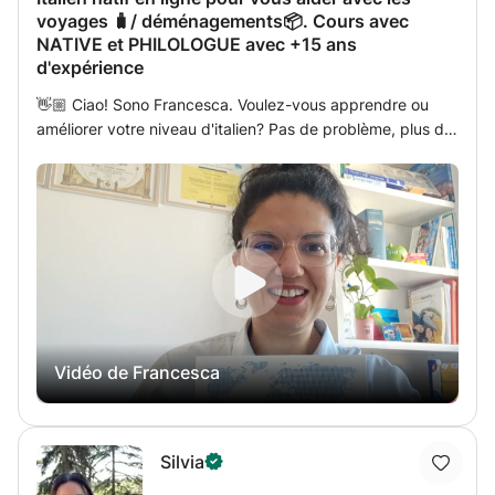
voyages 🧳/ déménagements📦. Cours avec
NATIVE et PHILOLOGUE avec +15 ans
d'expérience
👋🏼 Ciao! Sono Francesca. Voulez-vous apprendre ou
améliorer votre niveau d'italien? Pas de problème, plus de
300 étudiants ont étudié avec moi et ont appris en
s'amusant. J'ai commencé a donner des cours à 19 ans
grâce au directeur de mon lycée et j'ai plus de 15 ans
d'expérience, en Italie et à l'étranger, dans le monde
entier grâce à internet. Je propose des cours en ligne
d'italien pour tous les niveaux, des débutants absolus aux
plus avancés, c'est-à-dire le C2. J'ai toujours des
ouvrages de référence de qualité à recommander aux
élèves. Mes cours sont hautement personnalisés et
Vidéo de Francesca
adaptés aux besoins spécifiques de chaque étudiant. Je
garantis la qualité car je mets beaucoup de passion et de
soin dans tout ce que je fais, en essayant de ne pas
négliger les détails. 🚀 Pendant les cours, je vous aiderai
Silvia
à apprendre les bases de l'italien général en faisant aussi
attention à la prononciation et à l'intonation pendant la