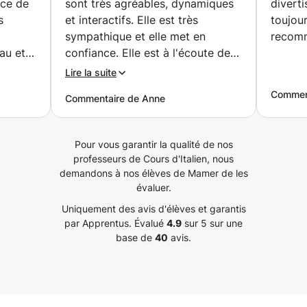
nce de
sont très agréables, dynamiques
divert
)
s
et interactifs. Elle est très
toujour
sympathique et elle met en
recomm
au et à
confiance. Elle est à l'écoute de
posant
mes attentes et de mes
Lire la suite
questions. Entre révisions et
Commen
Commentaire de Anne
approfondissement, j'avance
dans mon apprentissage de la
e
langue et cela me convient
Pour vous garantir la qualité de nos
parfaitement.
”
professeurs de Cours d'Italien, nous
avec
demandons à nos élèves de Mamer de les
ir! Je
évaluer.
t!
”
Uniquement des avis d'élèves et garantis
par Apprentus.
Évalué
4.9
sur 5 sur une
base de
40
avis.