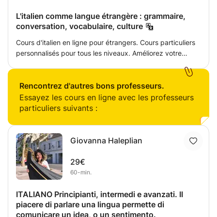
L'italien comme langue étrangère : grammaire,
conversation, vocabulaire, culture
Cours d'italien en ligne pour étrangers. Cours particuliers
personnalisés pour tous les niveaux. Améliorez votre
expression orale, votre grammaire, votre vocabulaire et
votre confiance en vous grâce à des cours pratiques et
agréables, adaptés à vos objectifs. Apprenez l'italien avec
Rencontrez d'autres bons professeurs.
des cours particuliers en ligne ! Ofrezco cours individuels
Essayez les cours en ligne avec les professeurs
pour étudiants de tous niveaux. Nous améliorerons
particuliers suivants :
également la conversation, la grammaire, le vocabulaire et
la prononciation, avec un programme personnalisé selon
vos besoins et vos objectifs. Apprenez l'italien avec des
Giovanna Haleplian
cours particuliers en ligne ! Je propose des cours
individuels adaptés à tous les niveaux. Ensemble, nous
29€
améliorerons la conversation, la grammaire, le vocabulaire
60-min.
et la prononciation, à votre rythme et selon vos objectifs.
ITALIANO Principianti, intermedi e avanzati. Il
piacere di parlare una lingua permette di
comunicare un idea, o un sentimento.