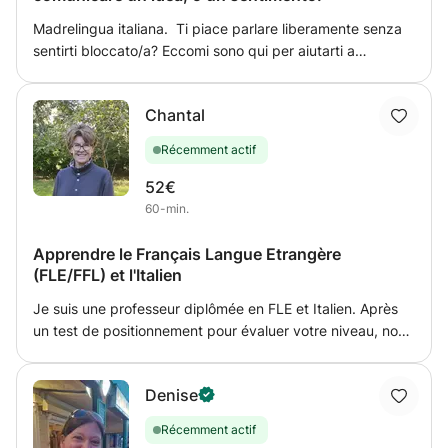
Madrelingua italiana. Ti piace parlare liberamente senza
sentirti bloccato/a? Eccomi sono qui per aiutarti a
migliorare il tuo italiano in maniera naturale! Prof? no
Madrelingua. Obiettivo? Ascoltarti: Ti aspetto per una
Chantal
video chiamata. Gio
Récemment actif
52€
60-min.
Apprendre le Français Langue Etrangère
(FLE/FFL) et l'Italien
Je suis une professeur diplômée en FLE et Italien. Après
un test de positionnement pour évaluer votre niveau, nous
déterminerons ensemble un programme spécifique qui
correspond à VOS objectifs et souhaits. Je m'adapte à
Denise
votre rythme avec bienveillance, sans jugement. Mon but
est de vous accompagner à progresser de façon joyeuse
Récemment actif
mais sérieuse ! Apprendre une langue doit être un plaisir,