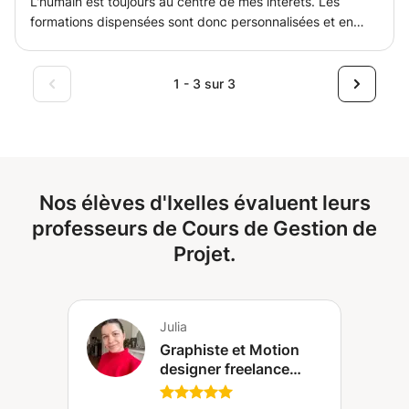
L'humain est toujours au centre de mes intérêts. Les
également sur la communication et les compétences
formations dispensées sont donc personnalisées et en
générales pour un développement holistique et une
fonction de vos besoins sur la matière. Que ce soit d'ordre
admission facile dans les universités. Je comprends les
professionnel ou personnel, je vous accompagne dans
études universitaires à l'intérieur et à l'extérieur, pour toute
votre progression avec des méthodes structurées et
1 - 3 sur 3
aide pour en rejoindre une ou en survivre; Vishakha à la
adaptées. Dans cette formation, vous servez en mesure
rescousse :) Chaque élève qui réussit est un sourire sur
d'approfondir vos connaissances en gestion de projet, de
mon visage :)
pouvoir utiliser des outils adaptés et de conduire vos
idées à leur succès !
Nos élèves d'Ixelles évaluent leurs
professeurs de Cours de Gestion de
Projet.
Julia
Graphiste et Motion
designer freelance
ainsi que professeure
en école de création, je