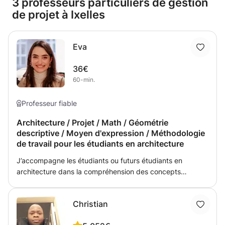
3 professeurs particuliers de gestion
de projet à Ixelles
Eva
36€
60-min.
Professeur fiable
Architecture / Projet / Math / Géométrie
descriptive / Moyen d'expression / Méthodologie
de travail pour les étudiants en architecture
J’accompagne les étudiants ou futurs étudiants en
architecture dans la compréhension des concepts
théoriques, leur application en projet et le développement
d’une méthode de travail rigoureuse. Mon approche
Christian
pédagogique est claire, structurée et adaptée au niveau
de chacun. Que ce soit pour une remise à niveau, une