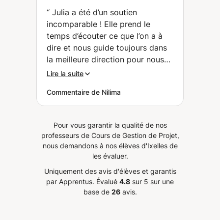
vous propose des
“
Julia a été d’un soutien
cours et/ou coaching
incomparable ! Elle prend le
sur mesure. (Saint-
temps d’écouter ce que l’on a à
Gilles)
dire et nous guide toujours dans
la meilleure direction pour nous
aider à réussir. Sans elle, j’aurais
Lire la suite
déjà abandonné. Elle est vraiment
Commentaire de Nilima
formidable !
”
Pour vous garantir la qualité de nos
professeurs de Cours de Gestion de Projet,
nous demandons à nos élèves d'Ixelles de
les évaluer.
Uniquement des avis d'élèves et garantis
par Apprentus.
Évalué
4.8
sur 5 sur une
base de
26
avis.