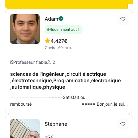
Adam
Récemment actif
4.4
27€
7
avis
60-min.
Professeur fiable
2
sciences de l'ingénieur ,circuit électrique
,électrotechnique,Programmation,électronique
,automatique,physique
===================Satisfait ou
remboursé======================= Bonjour, je suis
doctorant en génie électrique et professeur agrégé en
sciences de l'ingénieur, expérimenté dans le domaine de
Stéphane
génie électrique, je propose des cours propose dans les
sciences de l'ingénieurs l'ingénieurs
15€
(Electronique,automatique,électrotechnique,automatisme,prog