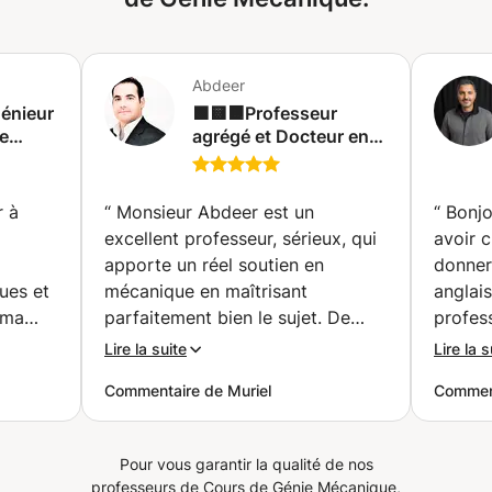
Abdeer
génieur
🟩🟨🟧Professeur
ue
agrégé et Docteur en
ue,Programmation,électronique
génie mécanique
hysique
donne des cours
Sciences de l'ingénieur
r à
“
Monsieur Abdeer est un
“
Bonjo
pour CPGE bac S
excellent professeur, sérieux, qui
avoir 
(Montréal)
apporte un réel soutien en
donner 
ues et
mécanique en maîtrisant
anglais
 ma
parfaitement bien le sujet. De
profess
plus. Il reste très flexible et
devenue br
Lire la suite
Lire la s
ouvert pour le soutien d'autres
matière et a très
Commentaire de Muriel
Commen
e et je
matières. Je le recommande
examen
ui
”
vivement.
”
Pour vous garantir la qualité de nos
professeurs de Cours de Génie Mécanique,