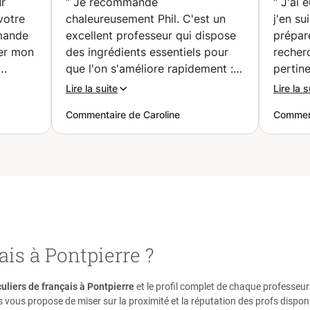
ur
“
Je recommande
“
J'ai 
votre
chaleureusement Phil. C'est un
j'en su
emande
excellent professeur qui dispose
préparé
uer mon
des ingrédients essentiels pour
recherc
que l'on s'améliore rapidement :
pertin
on
Toujours à l'écoute, il s'adapte à
actuel,
Lire la suite
Lire la s
nos besoins et nos demandes.
rythme
Commentaire de Caroline
Comment
en
Toujours de bonne humeur, il rend
est bie
vres
les cours si agréables qu'on en
attèle
tions.
oublie l'heure. Patient et
J'ai c
iller
pédagogue, il prend également le
l'on p
s
temps de nous expliquer ce qui
progre
 a
est nécessaire. Le fait qu'il soit
import
t to
parfaitement bilingue
avec sy
mainly
(français/anglais) lui permet aussi
très a
is à Pontpierre ?
de bien clarifier et préciser
elle, 
certains points (règles de
stress.
ject,
grammaire, accords, conjugaison,
sérieu
uliers de français à Pontpierre
et le profil complet de chaque professeur
prononciation, etc.) dans l'autre
dans l
s vous propose de miser sur la proximité et la réputation des profs dispon