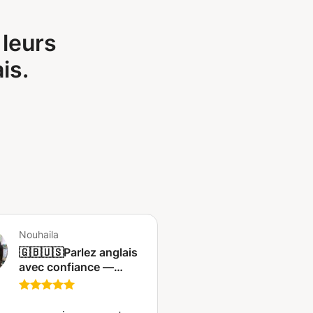
 leurs
is.
Nouhaila
🇬🇧🇺🇸Parlez anglais
avec confiance —
Voyages | Affaires |
Examens |
Conversation 📚🗣️🤑✈️