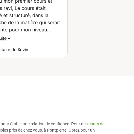
eu mon premier cours et
(Charleroi)
is ravi, Le cours était
 et structuré, dans la
he de la matière qui serait
ente pour mon niveau
 et s'est déroulé à un
uite
 soutenu, la professeure
aire de Kevin
n là pour enseigner et s'y
 avec professionnalisme.
onstaté avec évidence que
eut bien apprendre et
sser avec elle. Autre chose
ante, Nouhaila donne cours
mpathie et attention, il est
gréable d'apprendre avec
ces cours ne dégagent aucun
 Le fait de pouvoir avancer
sement dans mon étude, et
 pour établir une relation de confiance. Pour des
cours de
a bonne humeur, me motive
ibles près de chez vous, à Pontpierre. Optez pour un