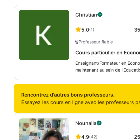
Christian
5.0
3
(
1
)
Professeur fiable
Cours particulier en Econo
Enseignant/Formateur en Econom
maintenant au sein de l'Educati
formation supérieure (bac +2 à
particuliers depuis 10 ans, je p
l'apprenant, de faire le point su
Rencontrez d'autres bons professeurs.
termes de méthodologie, de notions, et 
Essayez les cours en ligne avec les professeurs par
compétences sont les suivants:
d'entreprise, droit, CEJM (bac
(bac+2 à bac+5) - Commerce In
Nouhaila
Elaboration , construction et su
bac+5) "Cours sur mesure, agréable, accessible et qui s'adapte à vos
4.9
2
(
42
)