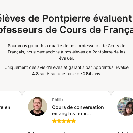
r sur moi pour offrir à vos enfants des
cturés avec de la grammaire, du
 environnement d'apprentissage
e de communication. 🎁 BONUS
prendre le relais, de répondre à leurs
lèves de Pontpierre évaluent
 votre premier cours, vous aurez
ronnement propice à leur épanouissement.
ofesseurs de Cours de França
e de classe privée avec toutes les
ter des matières qui posent problème.
 : Des outils interactifs, des listes de
ensemble, nous pouvons ouvrir le chemin
e grammaire, des exercices et des extras
 pour vos enfants. Vous méritez de vous
Pour vous garantir la qualité de nos professeurs de Cours de
à votre rythme. ✨ Rendez votre
tissage de vos enfants entre de bonnes
Français, nous demandons à nos élèves de Pontpierre de les
ratique et vraiment utile !
pagner dans ce chemin vers le succès
évaluer.
Uniquement des avis d'élèves et garantis par Apprentus.
Évalué
4.8
sur 5 sur une base de
284
avis.
Phillip
rs en
Cours de conversation
en anglais pour
e
adultes et adolescents
s)
par Américain vivant
en Irlande