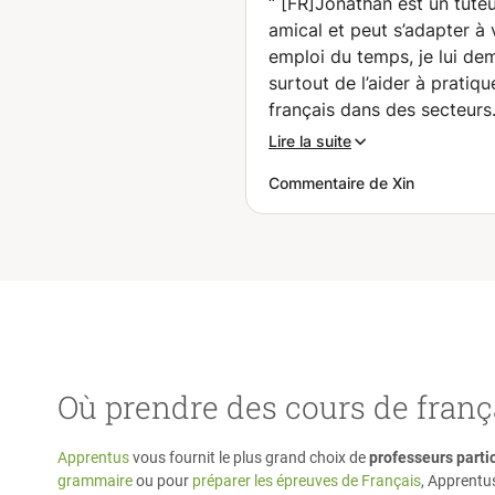
“
[FR]Jonathan est un tute
amical et peut s’adapter à 
emploi du temps, je lui d
surtout de l’aider à pratiq
français dans des secteurs
spécifiques concernant m
Lire la suite
projet de travail, il peut
Commentaire de Xin
principalement vous aider 
fonction de vos propres li
d’apprentissage ou informa
J'aimerais continuer à trava
avec lui pour atteindre me
objectifs. [EN]Jonathan is
friendly tutor and can adap
your available schedule, I 
Où prendre des cours de frança
ask his help to practice my
French in specific sectors
concerning my working pro
Apprentus
vous fournit le plus grand choix de
professeurs partic
he can mainly assist you
grammaire
ou pour
préparer les épreuves de Français
, Apprentu