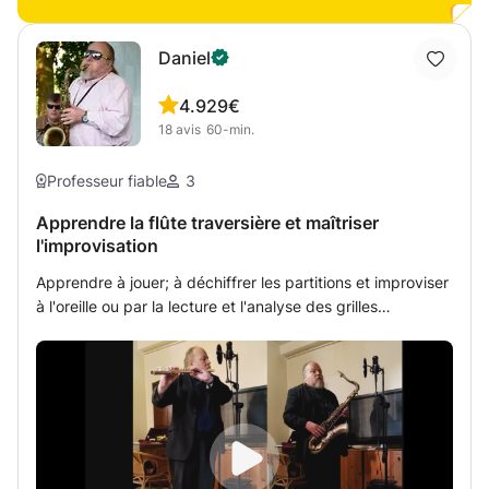
répertoire en fonction de leurs goûts et de leurs attentes.
Je me tiens à votre disposition pour toute information
complémentaire et premier contact, et vous souhaite une
Daniel
excellente journée. Audrey
4.9
29€
18
avis
60-min.
Professeur fiable
3
Apprendre la flûte traversière et maîtriser
l'improvisation
Apprendre à jouer; à déchiffrer les partitions et improviser
à l'oreille ou par la lecture et l'analyse des grilles
d'accords. Ce cours saura s'adapter à votre niveau de jeu
: harmonies simples pour les débutants et plus complexes
en fonction du degré de maîtrise de l'instrument. Ce cours
comporte également une initiation poussée à l'harmonie.