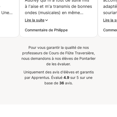
Audrey qui m'a tout de suite mis
accomp
e
à l'aise et m'a transmis de bonnes
adapté
. Une
ondes (musicales) en même
souria
 j'ai
temps que ses conseils et ses
Maria,
Lire la suite
Lire la s
. Et je
encouragements
”
Commentaire de Philippe
Comment
r cette
. Il
oreille
Pour vous garantir la qualité de nos
rendra
”
professeurs de Cours de Flûte Traversière,
nous demandons à nos élèves de Pontarlier
de les évaluer.
Uniquement des avis d'élèves et garantis
par Apprentus.
Évalué
4.9
sur 5 sur une
base de
36
avis.