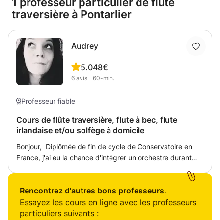
1 professeur particulier de flûte
traversière à Pontarlier
Audrey
5.0
48€
6
avis
60-min.
Professeur fiable
Cours de flûte traversière, flute à bec, flute
irlandaise et/ou solfège à domicile
Bonjour, Diplômée de fin de cycle de Conservatoire en
France, j'ai eu la chance d'intégrer un orchestre durant
quelques années et enseigne aujourd'hui flute traversière,
flute à bec et flute irlandaise dans 2 écoles de musique en
Suisse et en France, ainsi qu'à domicile. Consciente
Rencontrez d'autres bons professeurs.
qu'après une journée d'école souvent fatigante les enfants
Essayez les cours en ligne avec les professeurs
aient besoin d'un enseignement ludique, j'adapte le
particuliers suivants :