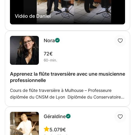
Vidéo de Daniel
Nora
72€
60-min.
Apprenez la flûte traversière avec une musicienne
professionnelle
Cours de flûte traversière à Mulhouse – Professeure
diplômée du CNSM de Lyon Diplômée du Conservatoire
National Supérieur de Musique et de Danse de Lyon
(CNSMD de Lyon), je suis actuellement flûte solo à
Géraldine
l'Orchestre National de Mulhouse. Au cours de ma
carrière, j'ai également eu l'occasion de jouer au sein de
5.0
79€
prestigieuses formations telles que l'Orchestre National