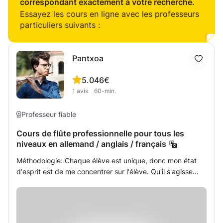
correspondant exactement à votre recherche.
Essayez les cours en ligne avec les professeurs
particuliers suivants :
Pantxoa
5.0
46€
1
avis
60-min.
Professeur fiable
Cours de flûte professionnelle pour tous les
niveaux en allemand / anglais / français
Méthodologie: Chaque élève est unique, donc mon état
d'esprit est de me concentrer sur l'élève. Qu'il s'agisse
d'apprendre la flûte, de préparer l'examen d'entrée ou
simplement de vous amuser, dites-moi votre objectif et je
vous donnerai l'opportunité de l'atteindre. Ravi de vous
rencontrer. Expérience : Depuis septembre 2020 : flûtiste