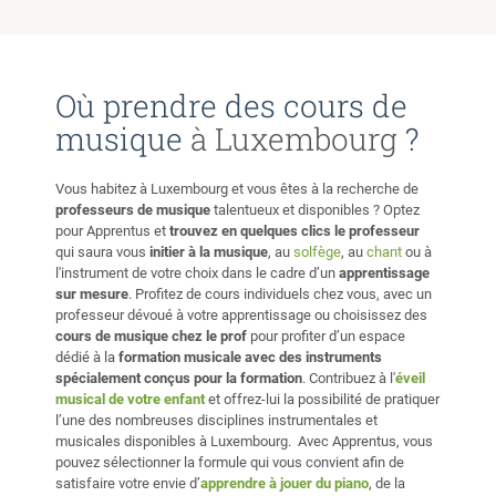
instrument to learn, making it a great opportunity for
children to get started in the world of music. It is also a
first step towards learning musical notation and
developing the ear. I offer students a fun and dynamic
Où prendre des cours de
approach, where we make music from the very first
musique
à Luxembourg
?
lesson. For adults... If you are a beginner, don't worry! I
will teach you how to produce your first sounds on your
new instrument, how to breathe correctly, how to adopt a
Vous habitez à Luxembourg et vous êtes à la recherche de
good posture, etc. I will help you build a solid basic
professeurs de musique
talentueux et disponibles ? Optez
pour Apprentus et
trouvez en quelques clics le professeur
technique step by step that will allow you to play any
qui saura vous
initier à la musique
, au
solfège
, au
chant
ou à
piece on the flute. If you are an advanced student or
l'instrument de votre choix dans le cadre d’un
apprentissage
already have a basic knowledge of your instrument, I can
sur mesure
. Profitez de cours individuels chez vous, avec un
help you improve your technique, taking into account
professeur dévoué à votre apprentissage ou choisissez des
each repertoire. We will draw on creativity and sound to
cours de musique chez le prof
pour profiter d’un espace
produce increasingly beautiful and eloquent music.
dédié à la
formation musicale avec des instruments
spécialement conçus pour la formation
. Contribuez à l'
éveil
Lessons can take place at the student's place or at the
musical de votre enfant
et offrez-lui la possibilité de pratiquer
teacher's place in Forest. Travel expenses are negotiable
l’une des nombreuses disciplines instrumentales et
depending on the distance. Please don't hesitate to
musicales disponibles à Luxembourg. Avec Apprentus, vous
contact me to discover this magnificent instrument!
pouvez sélectionner la formule qui vous convient afin de
satisfaire votre envie d’
apprendre à jouer du piano
, de la