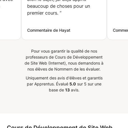
n
beaucoup de choses pour un
premier cours.
”
 temps
mpris.
Commentaire de Hayat
Comment
 👍
”
Pour vous garantir la qualité de nos
professeurs de Cours de Développement
de Site Web (Internet), nous demandons à
nos élèves de Nommern de les évaluer.
Uniquement des avis d'élèves et garantis
par Apprentus.
Évalué
5.0
sur 5 sur une
base de
13
avis.
Cours de Développement de Site Web