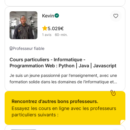
lycée L'avancement des cours selon le niveau de
l'étudiant. avec garantie de résultat. Cours informatique :
Kevin
explications théiorique 10% et travaux pratique 90%
5.0
29€
1
avis
60-min.
Professeur fiable
Cours particuliers - Informatique -
Programmation Web : Python | Java | Javascript
Je suis un jeune passionné par l'enseignement, avec une
formation solide dans les domaines de l'informatique et
développement web et une expérience significative de
travail avec des élèves de différents niveaux. Grâce à
mes compétences pédagogiques et à ma capacité à
Rencontrez d'autres bons professeurs.
communiquer efficacement les concepts et les
Essayez les cours en ligne avec les professeurs
compétences techniques, je suis capable d'adapter mes
particuliers suivants :
méthodes d'enseignement en fonction des besoins et des
préférences de chaque élève. Je suis également en