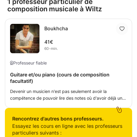
1 professeur particulier de
composition musicale à Wiltz
Boukhcha
41€
60-min.
Professeur fiable
Guitare et/ou piano (cours de composition
facultatif)
Devenir un musicien n'est pas seulement avoir la
compétence de pouvoir lire des notes où d'avoir déjà un
rythme dans le sang. Faire de la musique est surtout
l'envie d'envoyer un message de soi aux
spectateurs/auditeurs. Ainsi, que ce soit la guitare,piano
Rencontrez d'autres bons professeurs.
ou simplement la composition de chansons
Essayez les cours en ligne avec les professeurs
(lyrics,chords,structure) je ne demande aucune base
particuliers suivants :