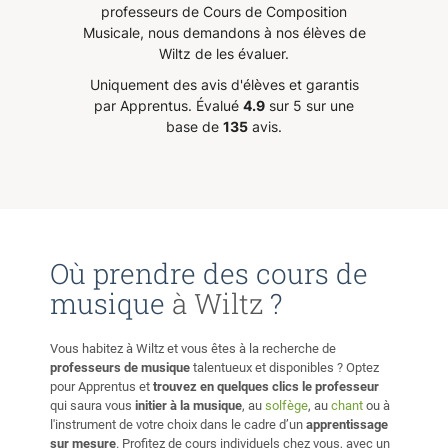
Et je
mon enfant, Jeremy trouve le
très bo
bb7/etc... ----Techniques au Pick (Guitare Électrique) :
professeurs de Cours de Composition
tations
moyen de lui expliquer les sujets
transme
*Alternate Picking *Fast Picking/Tremolo Picking
Musicale, nous demandons à nos élèves de
ue je
difficiles et canaliser son
donc tr
*Economy Picking *Gravity Picking *Hybrid Picking
Wiltz de les évaluer.
st
attention. Mon fils se sent plus à
*Shredding *Tapping *Sweep Picking *Legato Picking
Uniquement des avis d'élèves et garantis
t venue
l’aise, plus confiant et les
*Palm Mute *Natural Harmonics *Pinch Harmonics
par Apprentus.
Évalué
4.9
sur 5 sur une
*Artificial Harmonics ----Strumming/Picking à la main
oyage
résultats sont très satisfaisants.
base de
135
avis.
(Guitare Acoustique) *Percussions "SnareDrum" sur la
encé en
Nous gardons Jeremy comme
guitare *Arpèges pincés avec ses 4 Doigts + Pouce
enseignant régulier pour les cours
*Rasgueado (Technique Flamenco) *Strumming
icultés
de physique et mathématiques et
Générique *Fingerstyle Picking *Picking à deux doigts +
endant
conseillons ses prestations sans
Legato pour les mélodies rapides (ex: un solo) ----Jouer
ous
hésiter.
”
au métronome *Synchronisation pieds+mains *Exercices
ci
Où prendre des cours de
de feeling et pulsations ----Apprendre ses chansons
t la
musique
à Wiltz
?
favorites *Suggestions de ma part en fonctions de votre
 les
niveau et style *Suggestions de votre part en fonctions de
vos envies ----Improviser des solos *Backings tracks et
Vous habitez à Wiltz et vous êtes à la recherche de
conseils *Jam avec moi *Etude de solos et comment s'en
professeurs de musique
talentueux et disponibles ? Optez
inspirer ----Comprendre et connaître le solfège *Théorie
pour Apprentus et
trouvez en quelques clics le professeur
sur l'Harmonie *Harmonisation des gammes *Cycle des
qui saura vous
initier à la musique
, au
solfège
, au
chant
ou à
l'instrument de votre choix dans le cadre d’un
apprentissage
quintes *Progressions d'accords *Cadences d'accords
sur mesure
. Profitez de cours individuels chez vous, avec un