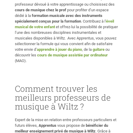
*Nomenclature : Classique/Jazz/Moderne *Lecture sur
professeur dévoué à votre apprentissage ou choisissez des
Tablatures et Portées *Etude sur la tonalité ----Théorie
cours de musique chez le prof
pour profiter d’un espace
sur la Mélodie *Mélodie simple VS complexe *Target
dédié à la
formation musicale avec des instruments
Notes *Tips & Tricks ----Théorie sur le Rythme
spécialement conçus pour la formation
. Contribuez à l'
éveil
*Connaissances des grooves de plusieurs style de
musical de votre enfant
et offrez-lui la possibilité de pratiquer
l’une des nombreuses disciplines instrumentales et
musique *Gammes Rhythmiques *Subdivisions des notes
musicales disponibles à Wiltz. Avec Apprentus, vous pouvez
*Ternaire et binaire *Signatures Rhythmiques ----
sélectionner la formule qui vous convient afin de satisfaire
Production Musicale *Composition *Arrangement
votre envie d’
apprendre à jouer du piano
, de la
guitare
ou
*Enregistrement
découvrir les
cours de musique assistée par ordinateur
(MAO).
Comment trouver les
meilleurs professeurs de
musique à Wiltz ?
Expert de la mise en relation entre professeurs particuliers et
futurs élèves,
Apprentus
vous propose de
bénéficier du
meilleur enseignement privé de musique à Wiltz
. Grâce à