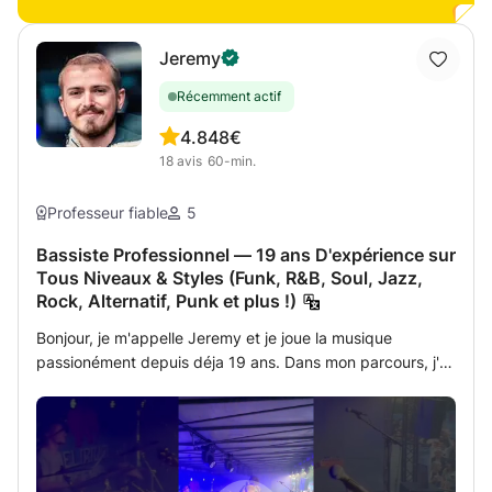
nécessaire. Cependant si vous voulait apprendre à savoir
lire les notes ou avoir un rythme, cela est aussi bien
possible. C'est pour cela que je m'adapterais à la
Jeremy
personne qui se trouvera devant moi, en occurrence mon
Récemment actif
élève, afin de pouvoir lui donner au mieux un cours
interactif et enrichissant.
4.8
48€
18
avis
60-min.
Professeur fiable
5
Bassiste Professionnel — 19 ans D'expérience sur
Tous Niveaux & Styles (Funk, R&B, Soul, Jazz,
Rock, Alternatif, Punk et plus !)
Bonjour, je m'appelle Jeremy et je joue la musique
passionément depuis déja 19 ans. Dans mon parcours, j'ai
donné plus de 200 concerts et composé avec une grande
variété de groupes et d'ensembles en Angleterre et en
Belgique dans de nombreux styles (funk, R&B, soul, jazz,
rock, alternatif, punk et bien d'autres). J'ai également
complété 3 ans d'études de basse électrique au