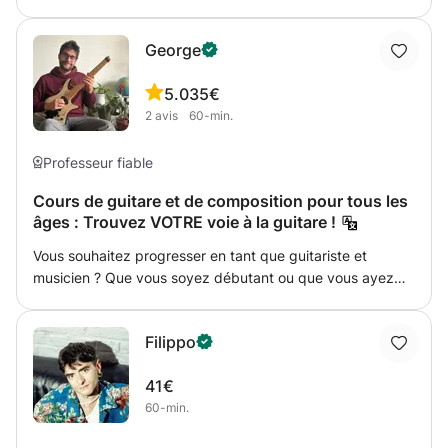
studio vos chansons et créons des arrangements à l'aide
dinstruments acoustiques ou électroniques. Chanson /
George
Pop / Rock / Electro / HipHop etc.
5.0
35€
2
avis
60-min.
Professeur fiable
Cours de guitare et de composition pour tous les
âges : Trouvez VOTRE voie à la guitare !
Vous souhaitez progresser en tant que guitariste et
musicien ? Que vous soyez débutant ou que vous ayez
l'impression de stagner, je propose des cours entièrement
personnalisés, principalement pour les guitaristes de
Filippo
niveau intermédiaire, mais aussi pour les débutants. Je
serai ravi de discuter de vos besoins ou de ceux de votre
41€
enfant et de concevoir un programme avec vous ! Si vous
60-min.
êtes un joueur de niveau intermédiaire, voici les étapes : -
Nous allons déterminer votre niveau et vos points de