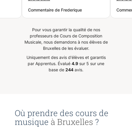
adapte ses méthodes en fonction
facili
Commentaire de Frederique
Commen
 notes
de mes capacités. Chaque leçon
aussi d
est une petite aventure
les dif
on chez
d’apprentissage car il transmet
Pour fi
Pour vous garantir la qualité de nos
 le
ses connaissances avec clarté et
très bo
professeurs de Cours de Composition
sujets
passion. En plus de ses
transme
Musicale, nous demandons à nos élèves de
compétences techniques et
donc tr
Bruxelles de les évaluer.
artistiques, Bastien possède une
Uniquement des avis d'élèves et garantis
personnalité chaleureuse et
par Apprentus.
Évalué
4.9
sur 5 sur une
ants.
encourageante. L’atmosphère est
base de
244
avis.
mme
positive et sa passion pour la
s cours
musique est contagieuse. Le tout
ues et
avec beaucoup d’humour. Je
s sans
recommande vivement ses cours!
”
Où prendre des cours de
musique
à Bruxelles
?