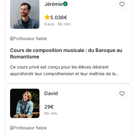
Jérémie
5.0
36€
6
avis
60-min.
Professeur fiable
Cours de composition musicale : du Baroque au
Romantisme
Ce cours privé est conçu pour les élèves désirant
approfondir leur compréhension et leur maîtrise de la
composition musicale à travers les différentes périodes
historiques allant de la musique baroque à la musique
David
romantique. À la fin de ce cours, l'élève sera capable de :
- Écrire des compositions classiques respectant les règles
29€
et les styles des époques baroque, classique et
60-min.
romantique. - Enchaîner des accords de manière
harmonieuse et cohérente. - Appliquer les règles tonales
spécifiques à chaque période musicale étudiée.
Professeur fiable