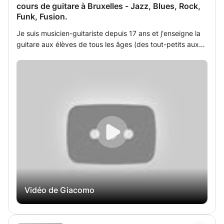
cours de guitare à Bruxelles - Jazz, Blues, Rock,
Funk, Fusion.
Je suis musicien-guitariste depuis 17 ans et j'enseigne la
guitare aux élèves de tous les âges (des tout-petits aux
adultes) depuis 5 ans. En plus de la guitare, j'ai de
l'expérience dans la formation ear training, le solfège
rythmique et la théorie musicale, pour une formation à
360 degrés. J'accompagne également volontiers les
élèves dans la préparation des examens d'entrée au
conservatoire. I have been a musician and guitarist for 17
years, and I have been teaching the guitar to students of
all ages (from toddlers to adults) for the past 5 years. In
addition to the guitar, I have experience in ear training,
rhythmic solfège , and music theory, providing a
comprehensive training approach. I am also happy to
assist students in preparing for conservatory entrance
exams.
Vidéo de Giacomo