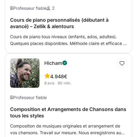
qui vous est specific. Je vous conseille également sur le
matériel (matériel physique / logiciel) à acheter en
Professeur fiable
2
fonction de vos besoins spécifiques. Cela s'applique à
Cours de piano personnalisés (débutant à
toute personne sans barrière d'âge, tant que la volonté et
avancé) – Zellik & alentours
la passion est là ...
Cours de piano tous niveaux (enfants, ados, adultes).
Quelques places disponibles. Méthode claire et efficace :
• Morceaux que vous aimez • Technique solide et
musicale • Progression rapide et concrète Travail du
Hicham
rythme, des accords et de l’improvisation (jazz, pop,
classique). Programme adapté à votre niveau et à vos
4.9
48€
objectifs. Cours à Zellik ou à domicile (selon la zone).
8
avis
60-min.
Professeur fiable
Composition et Arrangements de Chansons dans
tous les styles
Composition de musiques originales et arrangement de
vos chansons. Travail sur mesure. Nous enregistrons au