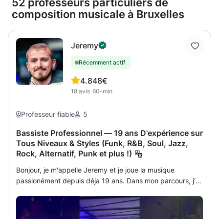
52 professeurs particuliers de
composition musicale à Bruxelles
Jeremy
Récemment actif
4.8
48€
18
avis
60-min.
Professeur fiable
5
Bassiste Professionnel — 19 ans D'expérience sur
Tous Niveaux & Styles (Funk, R&B, Soul, Jazz,
Rock, Alternatif, Punk et plus !)
Bonjour, je m'appelle Jeremy et je joue la musique
passionément depuis déja 19 ans. Dans mon parcours, j'ai
donné plus de 200 concerts et composé avec une grande
variété de groupes et d'ensembles en Angleterre et en
Belgique dans de nombreux styles (funk, R&B, soul, jazz,