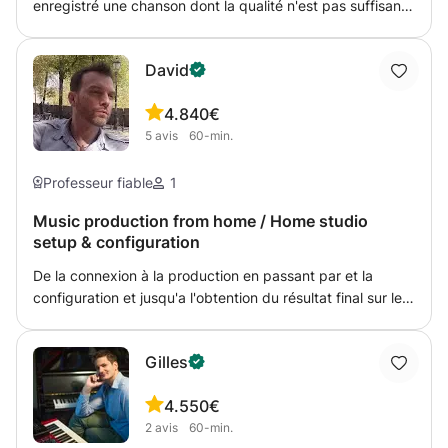
enregistré une chanson dont la qualité n'est pas suffisante
pour la partager avec vos amis ou en ligne (sur Spotify,
iTunes, Amazon, etc.), ce service est ce que vous
David
recherchez. Contactez-moi et nous trouverons la meilleure
solution pour vos besoins. Le prix est pour le mélange et
4.8
40€
la maîtrise d'une chanson
5
avis
60-min.
Professeur fiable
1
Music production from home / Home studio
setup & configuration
De la connexion à la production en passant par et la
configuration et jusqu'a l'obtention du résultat final sur les
réseaux sociaux ou les plateformes musicales, vous
apprendrez toutes les étapes intermediaries pour diffuser
Gilles
votre créativité dans le monde connecte. Avec une
expertise specific sur Apple Logic Proc X et Ableton Live,
4.5
50€
les memes principes sont valides sur n'importe quel DAW
2
avis
60-min.
(Digital Audio Workstation) ainsi que sur la configuration